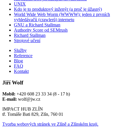
UNIX
Kdo je to produktový inženýr (a proč je úžasný)
World Wide Web Worm (WWWW): jeden z prvních
vyhledávačů (crawlerů) internetu
GNU a Richard Stallman
Authority Score od SEMrush
Richard Stallman
Strojové učení
Služby
Reference
Blog
FAQ
Kontakt
Jiří Wolf
Mobil:
+420 608 23 33 34 (8 - 17 h)
E-mail:
wolf@jw.cz
IMPACT HUB ZLÍN
tř. Tomáše Bati 829, Zlín, 760 01
Tvorba webových stránek ve Zlíně a Zlínském kraji.