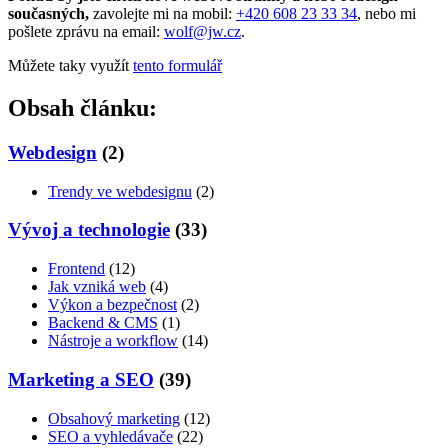
současných,
zavolejte mi na mobil:
+420 608 23 33 34
, nebo mi
pošlete zprávu na email:
wolf@jw.cz
.
Můžete taky využít
tento formulář
Obsah článku:
Webdesign
(2)
Trendy ve webdesignu
(2)
Vývoj a technologie
(33)
Frontend
(12)
Jak vzniká web
(4)
Výkon a bezpečnost
(2)
Backend & CMS
(1)
Nástroje a workflow
(14)
Marketing a SEO
(39)
Obsahový marketing
(12)
SEO a vyhledávače
(22)