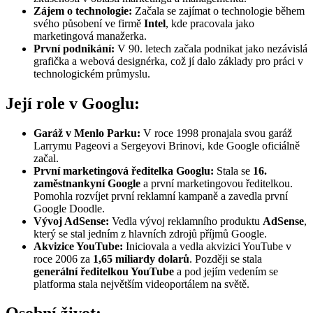
Zájem o technologie:
Začala se zajímat o technologie během
svého působení ve firmě
Intel
, kde pracovala jako
marketingová manažerka.
První podnikání:
V 90. letech začala podnikat jako nezávislá
grafička a webová designérka, což jí dalo základy pro práci v
technologickém průmyslu.
Její role v Googlu:
Garáž v Menlo Parku:
V roce 1998 pronajala svou garáž
Larrymu Pageovi a Sergeyovi Brinovi, kde Google oficiálně
začal.
První marketingová ředitelka Googlu:
Stala se
16.
zaměstnankyní Google
a první marketingovou ředitelkou.
Pomohla rozvíjet první reklamní kampaně a zavedla první
Google Doodle.
Vývoj AdSense:
Vedla vývoj reklamního produktu
AdSense
,
který se stal jedním z hlavních zdrojů příjmů Google.
Akvizice YouTube:
Iniciovala a vedla akvizici YouTube v
roce 2006 za
1,65 miliardy dolarů
. Později se stala
generální ředitelkou YouTube
a pod jejím vedením se
platforma stala největším videoportálem na světě.