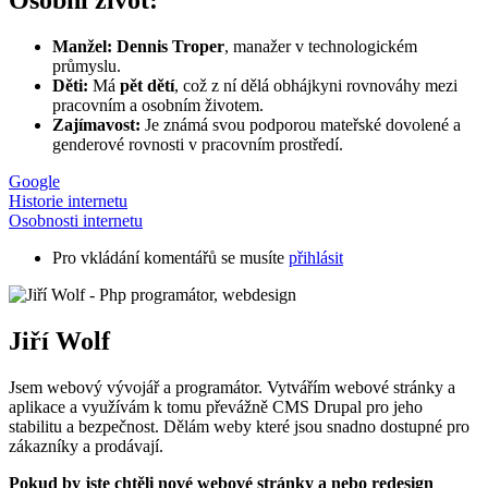
Osobní život:
Manžel:
Dennis Troper
, manažer v technologickém
průmyslu.
Děti:
Má
pět dětí
, což z ní dělá obhájkyni rovnováhy mezi
pracovním a osobním životem.
Zajímavost:
Je známá svou podporou mateřské dovolené a
genderové rovnosti v pracovním prostředí.
Google
Historie internetu
Osobnosti internetu
Pro vkládání komentářů se musíte
přihlásit
Jiří Wolf
Jsem webový vývojář a programátor. Vytvářím webové stránky a
aplikace a využívám k tomu převážně CMS Drupal pro jeho
stabilitu a bezpečnost. Dělám weby které jsou snadno dostupné pro
zákazníky a prodávají.
Pokud by jste chtěli nové webové stránky a nebo redesign