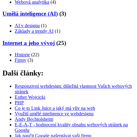
Webová analytika
(4)
Umělá inteligence (AI)
(3)
AI v designu
(1)
Základy a trendy AI
(1)
Internet a jeho vývoj
(25)
Historie
(22)
Firmy
(3)
Další články:
Responzivní webdesign: důležitá vlastnost Vašich webových
stránek
Esther Wojcicki
PHP
Co je to Link Juice a jaký má vliv na web
Využití umělé inteligence ve webdesignu
Andy Bechtolsheim
E-E-A-T - hodnocení kvality obsahu webových stránek na
Googlu
Jak naučit Google našeptávat vaši firmu