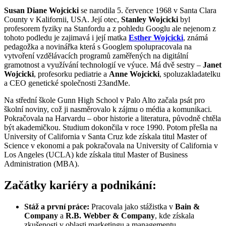
Susan Diane Wojcicki
se narodila 5. července 1968 v Santa Clara
County v Kalifornii, USA. Její otec,
Stanley Wojcicki
byl
profesorem fyziky na Stanfordu a z pohledu Googlu ale nejenom z
tohoto podledu je zajimavá i její matka
Esther Wojcicki
, známá
pedagožka a novinářka která s Googlem spolupracovala na
vytvoření vzdělávacích programů zaměřených na digitální
gramotnost a využívání technologií ve výuce. Má dvě sestry –
Janet
Wojcicki
, profesorku pediatrie a
Anne Wojcicki
, spoluzakladatelku
a CEO genetické společnosti 23andMe.
Na střední škole Gunn High School v Palo Alto začala psát pro
školní noviny, což ji nasměrovalo k zájmu o média a komunikaci.
Pokračovala na Harvardu – obor historie a literatura, původně chtěla
být akademičkou. Studium dokončila v roce 1990. Potom přešla na
University of California v Santa Cruz kde získala titul Master of
Science v ekonomi a pak pokračovala na University of California v
Los Angeles (UCLA) kde získala titul Master of Business
Administration (MBA).
Začátky kariéry a podnikání:
Stáž a první práce:
Pracovala jako stážistka v
Bain &
Company
a
R.B. Webber & Company
, kde získala
zkušenosti v oblasti marketingu a managementu.