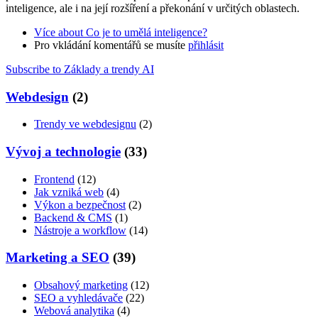
inteligence, ale i na její rozšíření a překonání v určitých oblastech.
Více
about Co je to umělá inteligence?
Pro vkládání komentářů se musíte
přihlásit
Subscribe to Základy a trendy AI
Webdesign
(2)
Trendy ve webdesignu
(2)
Vývoj a technologie
(33)
Frontend
(12)
Jak vzniká web
(4)
Výkon a bezpečnost
(2)
Backend & CMS
(1)
Nástroje a workflow
(14)
Marketing a SEO
(39)
Obsahový marketing
(12)
SEO a vyhledávače
(22)
Webová analytika
(4)