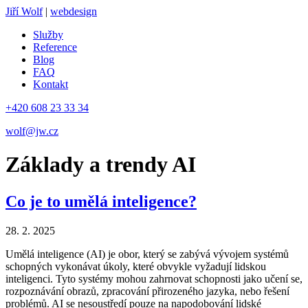
Jiří Wolf
|
webdesign
Služby
Reference
Blog
FAQ
Kontakt
+420 608 23 33 34
wolf@jw.cz
Základy a trendy AI
Co je to umělá inteligence?
28. 2. 2025
Umělá inteligence (AI) je obor, který se zabývá vývojem systémů
schopných vykonávat úkoly, které obvykle vyžadují lidskou
inteligenci. Tyto systémy mohou zahrnovat schopnosti jako učení se,
rozpoznávání obrazů, zpracování přirozeného jazyka, nebo řešení
problémů. AI se nesoustředí pouze na napodobování lidské