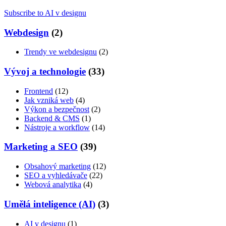
Subscribe to AI v designu
Webdesign
(2)
Trendy ve webdesignu
(2)
Vývoj a technologie
(33)
Frontend
(12)
Jak vzniká web
(4)
Výkon a bezpečnost
(2)
Backend & CMS
(1)
Nástroje a workflow
(14)
Marketing a SEO
(39)
Obsahový marketing
(12)
SEO a vyhledávače
(22)
Webová analytika
(4)
Umělá inteligence (AI)
(3)
AI v designu
(1)