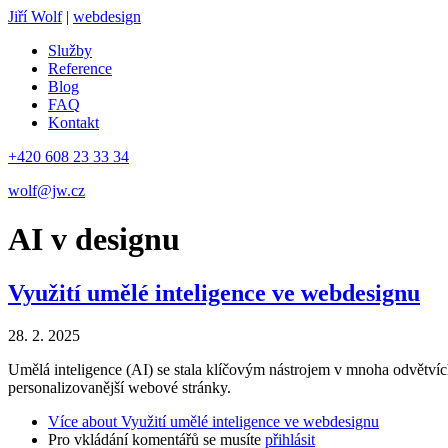
Jiří Wolf
|
webdesign
Služby
Reference
Blog
FAQ
Kontakt
+420 608 23 33 34
wolf@jw.cz
AI v designu
Využití umělé inteligence ve webdesignu
28. 2. 2025
Umělá inteligence (AI) se stala klíčovým nástrojem v mnoha odvětvích
personalizovanější webové stránky.
Více
about Využití umělé inteligence ve webdesignu
Pro vkládání komentářů se musíte
přihlásit