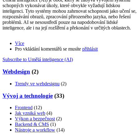
schopných vykonávat úkoly, které obvykle vyžadují lidskou
inteligenci. Tyto systémy mohou zahrnovat schopnosti jako učení se,
rozpoznávání obrazů, zpracování přirozeného jazyka, nebo řešení
problémů. AI se nesoustředí pouze na napodobování lidské
inteligence, ale i na její rozšíření a překonání v určitých oblastech.
Více
about
Pro vkládání komentářů se musíte
Co
přihlásit
je
Subscribe to Umělá inteligence (AI)
to
umělá
Webdesign
(2)
inteligence?
Trendy ve webdesignu
(2)
Vývoj a technologie
(33)
Frontend
(12)
Jak vzniká web
(4)
Výkon a bezpečnost
(2)
Backend & CMS
(1)
Nástroje a workflow
(14)