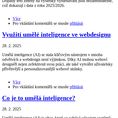
Dopady této změny na výsledky vyhledávání jsou nezanedbatelné,
což dokazují i data z roku 2025/2026.
Více
about
Pro vkládání komentářů se musíte
Změny
přihlásit
ve
vyhledávání
Využití umělé inteligence ve webdesignu
po
spuštění
28. 2. 2025
Google
AI
Umělá inteligence (AI) se stala klíčovým nástrojem v mnoha
Overviews
odvětvích a webdesign není výjimkou. Díky AI mohou weboví
a
designéři nejen zefektivnit svou práci, ale také vytvářet uživatelsky
Google
přívětivější a personalizovanější webové stránky.
AI
Mode
Více
about
Pro vkládání komentářů se musíte
Využití
přihlásit
umělé
inteligence
Co je to umělá inteligence?
ve
webdesignu
28. 2. 2025
Umělá inteligence (AI) je obor, který se zabývá vývojem systémů