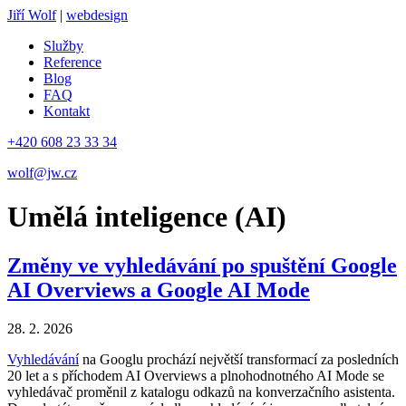
Jiří Wolf
|
webdesign
Služby
Reference
Blog
FAQ
Kontakt
+420 608 23 33 34
wolf@jw.cz
Umělá inteligence (AI)
Změny ve vyhledávání po spuštění Google
AI Overviews a Google AI Mode
28. 2. 2026
Vyhledávání
na Googlu prochází největší transformací za posledních
20 let a s příchodem AI Overviews a plnohodnotného AI Mode se
vyhledávač proměnil z katalogu odkazů na konverzačního asistenta.