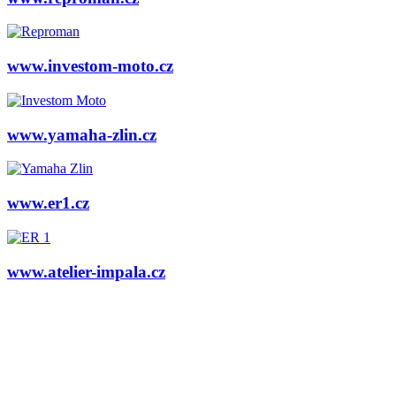
www.investom-moto.cz
www.yamaha-zlin.cz
www.er1.cz
www.atelier-impala.cz