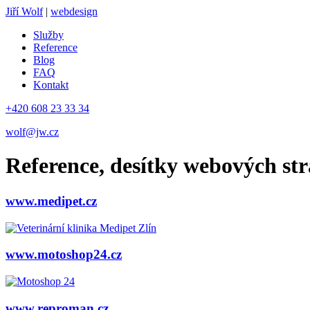
Jiří Wolf
|
webdesign
Služby
Reference
Blog
FAQ
Kontakt
+420 608 23 33 34
wolf@jw.cz
Reference, desítky webových str
www.medipet.cz
www.motoshop24.cz
www.reproman.cz