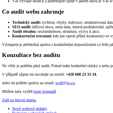
Váš vývojář skončil a potřebujete zjistit v jakém stavu je Váš w
Co audit webu zahrnuje
Technický audit:
rychlost, chyby, indexace, strukturovaná data
SEO audit:
klíčová slova, meta data, interní prolinkování, zpě
Audit obsahu:
srozumitelnost, struktura, výzvy k akci.
Konkurenční srovnání:
kde jste oproti přímé konkurenci ve v
Výstupem je přehledná zpráva s konkrétními doporučeními co řešit ja
Konzultace bez auditu
Ne vždy je potřeba plný audit. Pokud máte konkrétní otázky a nebo pro
V případě zájmu mi zavolejte na mobil:
+420 608 23 33 34
,
nebo mi pošlete zprávu na email:
wolf@jw.cz
.
Můžete taky využít
tento formulář
Zpět na hlavní stranu.
Nové webové stránky