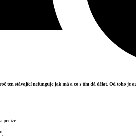
č ten stávající nefunguje jak má a co s tím dá dělat. Od toho je a
 a peníze.
ní.