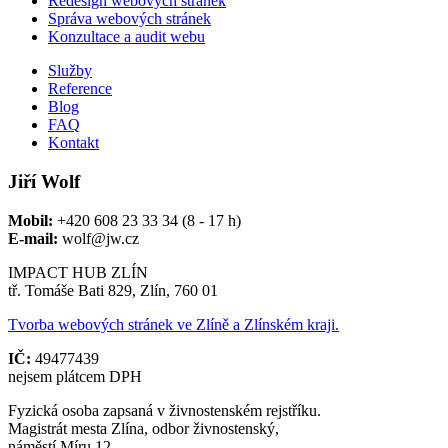
Redesign webových stránek
Správa webových stránek
Konzultace a audit webu
Služby
Reference
Blog
FAQ
Kontakt
Jiří Wolf
Mobil:
+420 608 23 33 34 (8 - 17 h)
E-mail:
wolf@jw.cz
IMPACT HUB ZLÍN
tř. Tomáše Bati 829, Zlín, 760 01
Tvorba webových stránek ve Zlíně a Zlínském kraji.
IČ:
49477439
nejsem plátcem DPH
Fyzická osoba zapsaná v živnostenském rejstříku.
Magistrát mesta Zlína, odbor živnostenský,
náměstí Míru 12,