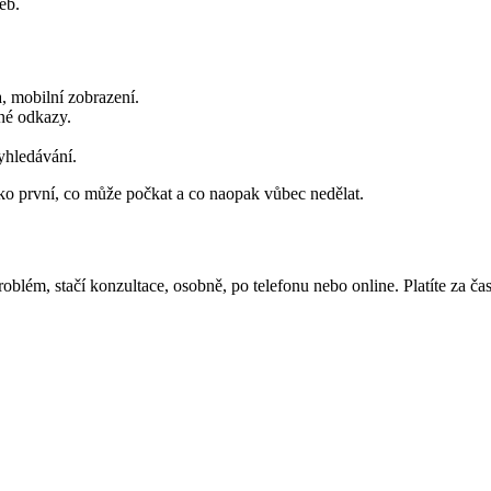
eb.
, mobilní zobrazení.
tné odkazy.
yhledávání.
ko první, co může počkat a co naopak vůbec nedělat.
blém, stačí konzultace, osobně, po telefonu nebo online. Platíte za čas