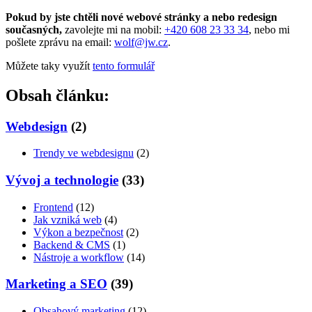
Pokud by jste chtěli nové webové stránky a nebo redesign
současných,
zavolejte mi na mobil:
+420 608 23 33 34
, nebo mi
pošlete zprávu na email:
wolf@jw.cz
.
Můžete taky využít
tento formulář
Obsah článku:
Webdesign
(2)
Trendy ve webdesignu
(2)
Vývoj a technologie
(33)
Frontend
(12)
Jak vzniká web
(4)
Výkon a bezpečnost
(2)
Backend & CMS
(1)
Nástroje a workflow
(14)
Marketing a SEO
(39)
Obsahový marketing
(12)