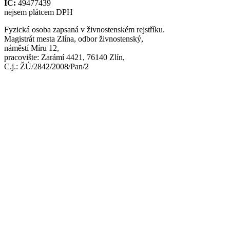
IČ:
49477439
nejsem plátcem DPH
Fyzická osoba zapsaná v živnostenském rejstříku.
Magistrát mesta Zlína, odbor živnostenský,
náměstí Míru 12,
pracovište: Zarámí 4421, 76140 Zlín,
C.j.: ŽÚ/2842/2008/Pan/2