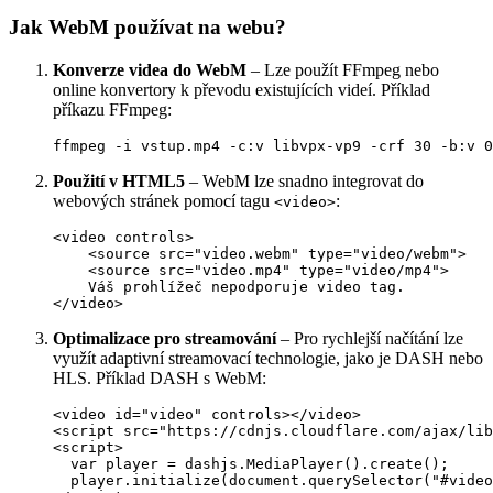
Jak WebM používat na webu?
Konverze videa do WebM
– Lze použít FFmpeg nebo
online konvertory k převodu existujících videí. Příklad
příkazu FFmpeg:
ffmpeg -i vstup.mp4 -c:v libvpx-vp9 -crf 30 -b:v 0
Použití v HTML5
– WebM lze snadno integrovat do
webových stránek pomocí tagu
:
<video>
<video controls>

    <source src="video.webm" type="video/webm">

    <source src="video.mp4" type="video/mp4">

    Váš prohlížeč nepodporuje video tag.

</video>
Optimalizace pro streamování
– Pro rychlejší načítání lze
využít adaptivní streamovací technologie, jako je DASH nebo
HLS. Příklad DASH s WebM:
<video id="video" controls></video>

<script src="https://cdnjs.cloudflare.com/ajax/lib
<script>

  var player = dashjs.MediaPlayer().create();

  player.initialize(document.querySelector("#video