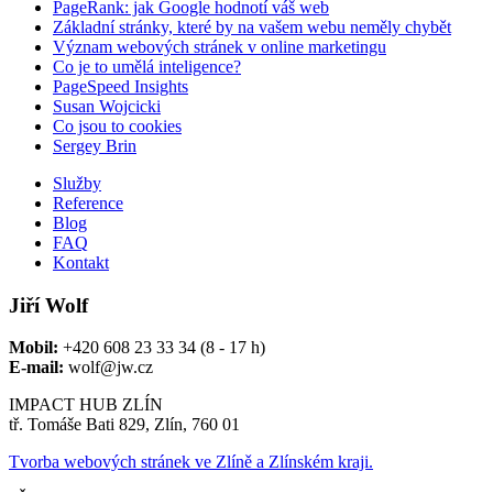
PageRank: jak Google hodnotí váš web
Základní stránky, které by na vašem webu neměly chybět
Význam webových stránek v online marketingu
Co je to umělá inteligence?
PageSpeed Insights
Susan Wojcicki
Co jsou to cookies
Sergey Brin
Služby
Reference
Blog
FAQ
Kontakt
Jiří Wolf
Mobil:
+420 608 23 33 34 (8 - 17 h)
E-mail:
wolf@jw.cz
IMPACT HUB ZLÍN
tř. Tomáše Bati 829, Zlín, 760 01
Tvorba webových stránek ve Zlíně a Zlínském kraji.