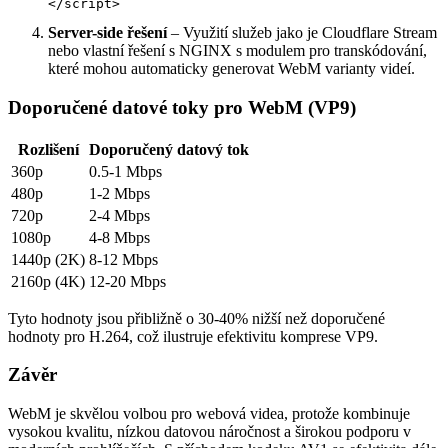
</script>
Server-side řešení
– Využití služeb jako je Cloudflare Stream
nebo vlastní řešení s NGINX s modulem pro transkódování,
které mohou automaticky generovat WebM varianty videí.
Doporučené datové toky pro WebM (VP9)
Rozlišení
Doporučený datový tok
360p
0.5-1 Mbps
480p
1-2 Mbps
720p
2-4 Mbps
1080p
4-8 Mbps
1440p (2K)
8-12 Mbps
2160p (4K)
12-20 Mbps
Tyto hodnoty jsou přibližně o 30-40% nižší než doporučené
hodnoty pro H.264, což ilustruje efektivitu komprese VP9.
Závěr
WebM je skvělou volbou pro webová videa, protože kombinuje
vysokou kvalitu, nízkou datovou náročnost a širokou podporu v