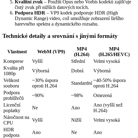
Kvalitní zvuk
– Použití Opus nebo Vorbis kodeků zajišťuje
čistý zvuk při nižších datových tocích.
Podpora HDR
– VP9 kodek podporuje HDR (High
Dynamic Range) video, což umožňuje zobrazení širšího
barevného spektra a dynamického rozsahu.
Technické detaily a srovnání s jinými formáty
MP4
MP4
Vlastnost
WebM (VP9)
(H.264)
(H.265/HEVC)
Komprese
Vyšší
Střední
Velmi vysoká
Kvalita při
Výborná
Dobrá
Výborná
1080p
Velikost
~30% úspora
~40-50% úspora
Standardní
souboru
oproti H.264
oproti H.264
Podpora
~90%
~98%
Omezená
prohlížečů
Licenční
Ano (vyšší než
Ne
Ano
poplatky
H.264)
Náročnost na
Vyšší
Nižší
Velmi vysoká
CPU
HDR
Ano
Ne
Ano
podpora