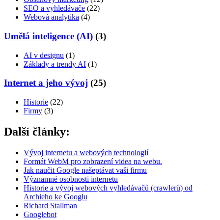
SEO a vyhledávače
(22)
Webová analytika
(4)
Umělá inteligence (AI)
(3)
AI v designu
(1)
Základy a trendy AI
(1)
Internet a jeho vývoj
(25)
Historie
(22)
Firmy
(3)
Další články:
Vývoj internetu a webových technologií
Formát WebM pro zobrazení videa na webu.
Jak naučit Google našeptávat vaši firmu
Významné osobnosti internetu
Historie a vývoj webových vyhledávačů (crawlerů) od
Archieho ke Googlu
Richard Stallman
Googlebot