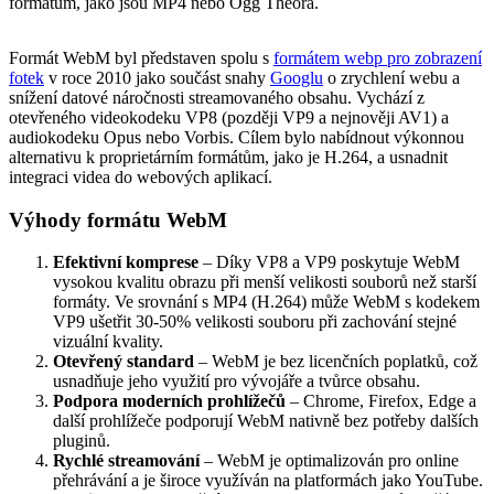
formátům, jako jsou MP4 nebo Ogg Theora.
Formát WebM byl představen spolu s
formátem webp pro zobrazení
fotek
v roce 2010 jako součást snahy
Googlu
o zrychlení webu a
snížení datové náročnosti streamovaného obsahu. Vychází z
otevřeného videokodeku VP8 (později VP9 a nejnověji AV1) a
audiokodeku Opus nebo Vorbis. Cílem bylo nabídnout výkonnou
alternativu k proprietárním formátům, jako je H.264, a usnadnit
integraci videa do webových aplikací.
Výhody formátu WebM
Efektivní komprese
– Díky VP8 a VP9 poskytuje WebM
vysokou kvalitu obrazu při menší velikosti souborů než starší
formáty. Ve srovnání s MP4 (H.264) může WebM s kodekem
VP9 ušetřit 30-50% velikosti souboru při zachování stejné
vizuální kvality.
Otevřený standard
– WebM je bez licenčních poplatků, což
usnadňuje jeho využití pro vývojáře a tvůrce obsahu.
Podpora moderních prohlížečů
– Chrome, Firefox, Edge a
další prohlížeče podporují WebM nativně bez potřeby dalších
pluginů.
Rychlé streamování
– WebM je optimalizován pro online
přehrávání a je široce využíván na platformách jako YouTube.