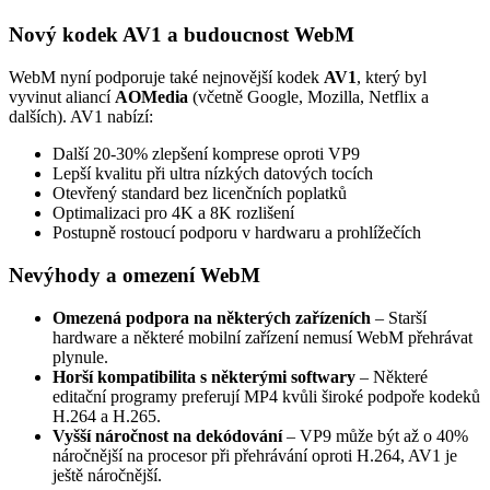
Nový kodek AV1 a budoucnost WebM
WebM nyní podporuje také nejnovější kodek
AV1
, který byl
vyvinut aliancí
AOMedia
(včetně Google, Mozilla, Netflix a
dalších). AV1 nabízí:
Další 20-30% zlepšení komprese oproti VP9
Lepší kvalitu při ultra nízkých datových tocích
Otevřený standard bez licenčních poplatků
Optimalizaci pro 4K a 8K rozlišení
Postupně rostoucí podporu v hardwaru a prohlížečích
Nevýhody a omezení WebM
Omezená podpora na některých zařízeních
– Starší
hardware a některé mobilní zařízení nemusí WebM přehrávat
plynule.
Horší kompatibilita s některými softwary
– Některé
editační programy preferují MP4 kvůli široké podpoře kodeků
H.264 a H.265.
Vyšší náročnost na dekódování
– VP9 může být až o 40%
náročnější na procesor při přehrávání oproti H.264, AV1 je
ještě náročnější.