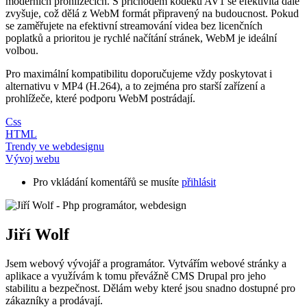
moderních prohlížečích. S příchodem kodeku AV1 se efektivita dále
zvyšuje, což dělá z WebM formát připravený na budoucnost. Pokud
se zaměřujete na efektivní streamování videa bez licenčních
poplatků a prioritou je rychlé načítání stránek, WebM je ideální
volbou.
Pro maximální kompatibilitu doporučujeme vždy poskytovat i
alternativu v MP4 (H.264), a to zejména pro starší zařízení a
prohlížeče, které podporu WebM postrádají.
Css
HTML
Trendy ve webdesignu
Vývoj webu
Pro vkládání komentářů se musíte
přihlásit
Jiří Wolf
Jsem webový vývojář a programátor. Vytvářím webové stránky a
aplikace a využívám k tomu převážně CMS Drupal pro jeho
stabilitu a bezpečnost. Dělám weby které jsou snadno dostupné pro
zákazníky a prodávají.