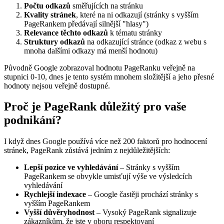
Počtu odkazů
směřujících na stránku
Kvality stránek
, které na ni odkazují (stránky s vyšším
PageRankem předávají silnější "hlasy")
Relevance těchto odkazů
k tématu stránky
Struktury odkazů
na odkazující stránce (odkaz z webu s
mnoha dalšími odkazy má menší hodnotu)
Původně Google zobrazoval hodnotu PageRanku veřejně na
stupnici 0-10, dnes je tento systém mnohem složitější a jeho přesné
hodnoty nejsou veřejně dostupné.
Proč je PageRank důležitý pro vaše
podnikání?
I když dnes Google používá více než 200 faktorů pro hodnocení
stránek, PageRank zůstává jedním z nejdůležitějších:
Lepší pozice ve vyhledávání
– Stránky s vyšším
PageRankem se obvykle umisťují výše ve výsledcích
vyhledávání
Rychlejší indexace
– Google častěji prochází stránky s
vyšším PageRankem
Vyšší důvěryhodnost
– Vysoký PageRank signalizuje
zákazníkům, že jste v oboru respektovaní