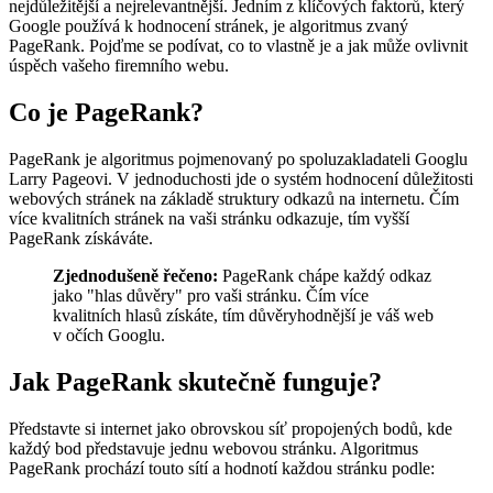
nejdůležitější a nejrelevantnější. Jedním z klíčových faktorů, který
Google používá k hodnocení stránek, je algoritmus zvaný
PageRank. Pojďme se podívat, co to vlastně je a jak může ovlivnit
úspěch vašeho firemního webu.
Co je PageRank?
PageRank je algoritmus pojmenovaný po spoluzakladateli Googlu
Larry Pageovi. V jednoduchosti jde o systém hodnocení důležitosti
webových stránek na základě struktury odkazů na internetu. Čím
více kvalitních stránek na vaši stránku odkazuje, tím vyšší
PageRank získáváte.
Zjednodušeně řečeno:
PageRank chápe každý odkaz
jako "hlas důvěry" pro vaši stránku. Čím více
kvalitních hlasů získáte, tím důvěryhodnější je váš web
v očích Googlu.
Jak PageRank skutečně funguje?
Představte si internet jako obrovskou síť propojených bodů, kde
každý bod představuje jednu webovou stránku. Algoritmus
PageRank prochází touto sítí a hodnotí každou stránku podle: