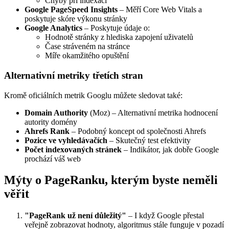
Chyby při indexaci
Google PageSpeed Insights
– Měří Core Web Vitals a
poskytuje skóre výkonu stránky
Google Analytics
– Poskytuje údaje o:
Hodnotě stránky z hlediska zapojení uživatelů
Čase stráveném na stránce
Míře okamžitého opuštění
Alternativní metriky třetích stran
Kromě oficiálních metrik Googlu můžete sledovat také:
Domain Authority
(Moz) – Alternativní metrika hodnocení
autority domény
Ahrefs Rank
– Podobný koncept od společnosti Ahrefs
Pozice ve vyhledávačích
– Skutečný test efektivity
Počet indexovaných stránek
– Indikátor, jak dobře Google
prochází váš web
Mýty o PageRanku, kterým byste neměli
věřit
"PageRank už není důležitý"
– I když Google přestal
veřejně zobrazovat hodnoty, algoritmus stále funguje v pozadí