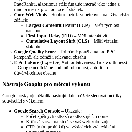
PageRanku, algoritmus stále funguje interně jako jedna z
mnoha metrik pro hodnocení stránek.
Core Web Vitals
– Soubor metrik zaměřených na uživatelský
zážitek:
Largest Contentful Paint (LCP)
– Měří rychlost
načítání
First Input Delay (FID)
– Měří interaktivitu
Cumulative Layout Shift (CLS)
– Měří vizuální
stabilitu
Google Quality Score
– Primárně používaná pro PPC
kampaně, ale odráží i relevanci obsahu
E-A-T skóre
(Expertise, Authoritativeness, Trustworthiness)
– Google neoficiálně hodnotí odbornost, autoritu a
důvěryhodnost obsahu
Nástroje Googlu pro měření výkonu
Google poskytuje několik nástrojů, kde můžete sledovat metriky
související s výkonem:
Google Search Console
– Ukazuje:
Počet zpětných odkazů a odkazujících domén
Klíčová slova, na která se váš web zobrazuje
CTR (míru prokliků) ve výsledcích vyhledávání