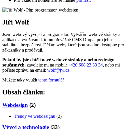
Pro vkládání komentářů se musíte
přihlásit
Jiří Wolf
Jsem webový vývojář a programátor. Vytvářím webové stránky a
aplikace a využívám k tomu převážně CMS Drupal pro jeho
stabilitu a bezpečnost. Dělám weby které jsou snadno dostupné pro
zákazníky a prodávají.
Pokud by jste chtěli nové webové stránky a nebo redesign
současných,
zavolejte mi na mobil:
+420 608 23 33 34
, nebo mi
pošlete zprávu na email:
wolf@jw.cz
.
Můžete taky využít
tento formulář
Obsah článku:
Webdesign
(2)
Trendy ve webdesignu
(2)
Vývoj a technologie
(33)