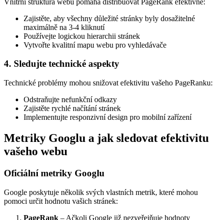
Vnitřní struktura webu pomáhá distribuovat PageRank efektivně:
Zajistěte, aby všechny důležité stránky byly dosažitelné
maximálně na 3-4 kliknutí
Používejte logickou hierarchii stránek
Vytvořte kvalitní mapu webu pro vyhledávače
4. Sledujte technické aspekty
Technické problémy mohou snižovat efektivitu vašeho PageRanku:
Odstraňujte nefunkční odkazy
Zajistěte rychlé načítání stránek
Implementujte responzivní design pro mobilní zařízení
Metriky Googlu a jak sledovat efektivitu
vašeho webu
Oficiální metriky Googlu
Google poskytuje několik svých vlastních metrik, které mohou
pomoci určit hodnotu vašich stránek:
PageRank
– Ačkoli Google již nezveřejňuje hodnoty