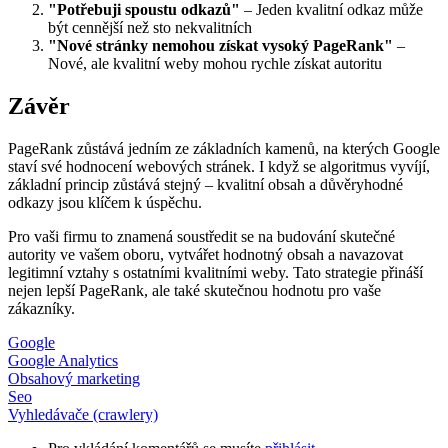
"Potřebuji spoustu odkazů"
– Jeden kvalitní odkaz může
být cennější než sto nekvalitních
"Nové stránky nemohou získat vysoký PageRank"
–
Nové, ale kvalitní weby mohou rychle získat autoritu
Závěr
PageRank zůstává jedním ze základních kamenů, na kterých Google
staví své hodnocení webových stránek. I když se algoritmus vyvíjí,
základní princip zůstává stejný – kvalitní obsah a důvěryhodné
odkazy jsou klíčem k úspěchu.
Pro vaši firmu to znamená soustředit se na budování skutečné
autority ve vašem oboru, vytvářet hodnotný obsah a navazovat
legitimní vztahy s ostatními kvalitními weby. Tato strategie přináší
nejen lepší PageRank, ale také skutečnou hodnotu pro vaše
zákazníky.
Google
Google Analytics
Obsahový marketing
Seo
Vyhledávače (crawlery)