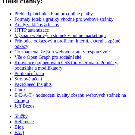
Další články:
Přehled platebních bran pro online platby
Formáty fotek a grafiky vhodné pro webové stránky
Analýza klíčových slov
HTTP autentizace
Význam webových stránek v online marketingu
Průvodce odkazovým profilem: Interní, externí a zpětné
odkazy
Co znamená, že jsou webové stránky responzivní?
Vše o Open Graph pro sociální sítě
Konvence pojmenování CSS tříd v Drupalu: Pomlčky,
podtržítka a modifikátory
Publikační plán
Strojové učení
PageSpeed Insights
Linux
E-E-A-T - hodnocení kvality obsahu webových stránek na
Googlu
Jeff Bezos
Služby
Reference
Blog
FAQ