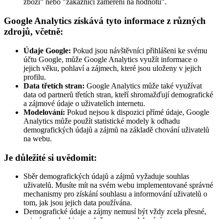
zboží" nebo "zákazníci zaměření na hodnotu".
Google Analytics získává tyto informace z různých
zdrojů, včetně:
Údaje Google:
Pokud jsou návštěvníci přihlášeni ke svému
účtu Google, může Google Analytics využít informace o
jejich věku, pohlaví a zájmech, které jsou uloženy v jejich
profilu.
Data třetích stran:
Google Analytics může také využívat
data od partnerů třetích stran, kteří shromažďují demografické
a zájmové údaje o uživatelích internetu.
Modelování:
Pokud nejsou k dispozici přímé údaje, Google
Analytics může použít statistické modely k odhadu
demografických údajů a zájmů na základě chování uživatelů
na webu.
Je důležité si uvědomit:
Sběr demografických údajů a zájmů vyžaduje souhlas
uživatelů. Musíte mít na svém webu implementované správné
mechanismy pro získání souhlasu a informování uživatelů o
tom, jak jsou jejich data používána.
Demografické údaje a zájmy nemusí být vždy zcela přesné,