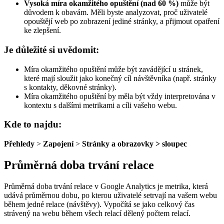
Vysoká míra okamžitého opuštění (nad 60 %)
může být
důvodem k obavám. Měli byste analyzovat, proč uživatelé
opouštějí web po zobrazení jediné stránky, a přijmout opatření
ke zlepšení.
Je důležité si uvědomit:
Míra okamžitého opuštění může být zavádějící u stránek,
které mají sloužit jako konečný cíl návštěvníka (např. stránky
s kontakty, děkovné stránky).
Míra okamžitého opuštění by měla být vždy interpretována v
kontextu s dalšími metrikami a cíli vašeho webu.
Kde to najdu:
Přehledy
>
Zapojení
>
Stránky a obrazovky > sloupec
Průměrná doba trvání relace
Průměrná doba trvání relace v Google Analytics je metrika, která
udává průměrnou dobu, po kterou uživatelé setrvají na vašem webu
během jedné relace (návštěvy). Vypočítá se jako celkový čas
strávený na webu během všech relací dělený počtem relací.