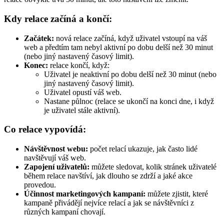
Kdy relace začíná a končí:
Začátek:
nová relace začíná, když uživatel vstoupí na váš
web a předtím tam nebyl aktivní po dobu delší než 30 minut
(nebo jiný nastavený časový limit).
Konec:
relace končí, když:
Uživatel je neaktivní po dobu delší než 30 minut (nebo
jiný nastavený časový limit).
Uživatel opustí váš web.
Nastane půlnoc (relace se ukončí na konci dne, i když
je uživatel stále aktivní).
Co relace vypovídá:
Návštěvnost webu:
počet relací ukazuje, jak často lidé
navštěvují váš web.
Zapojení uživatelů:
můžete sledovat, kolik stránek uživatelé
během relace navštíví, jak dlouho se zdrží a jaké akce
provedou.
Účinnost marketingových kampaní:
můžete zjistit, které
kampaně přivádějí nejvíce relací a jak se návštěvníci z
různých kampaní chovají.