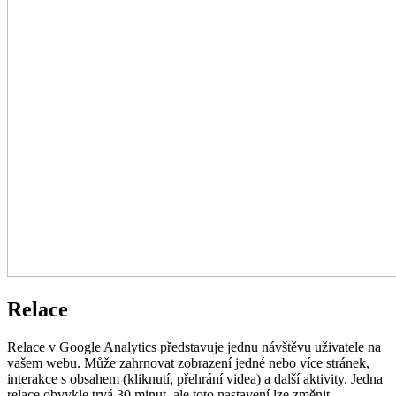
Relace
Relace v Google Analytics představuje jednu návštěvu uživatele na
vašem webu. Může zahrnovat zobrazení jedné nebo více stránek,
interakce s obsahem (kliknutí, přehrání videa) a další aktivity. Jedna
relace obvykle trvá 30 minut, ale toto nastavení lze změnit.