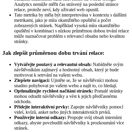
Analytics nemůže měřit čas strávený na poslední stránce
relace, protože neví, kdy uživatel web opustil.
Tato metrika by měla být interpretována v kontextu s dalšími
metrikami, jako je míra okamžitého opuštění a počet
zobrazených stránek. Například vysoká míra okamžitého
opuštění v kombinaci s nízkou průměrnou dobou trvání relace
může naznačovat problém s relevancí obsahu nebo kvalitou
stránky.
Jak zlepšit průměrnou dobu trvání relace:
Vytvářejte poutavý a relevantní obsah:
Nabídněte svým
návštěvníkům zajímavý a hodnotný obsah, který je bude
motivovat k setrvání na vašem webu.
Zlepšete navigaci:
Ujistěte se, že se návštěvníci mohou
snadno pohybovat po vašem webu a najít to, co hledají.
Optimalizujte rychlost načítání stránek:
Pomalé stránky
mohou odradit návštěvníky a vést k jejich předčasnému
odchodu.
Přidejte interaktivní prvky:
Zapojte návštěvníky pomocí
videí, kvízů, anket nebo jiných interaktivních prvků.
Používejte interní odkazy:
Propojte svůj obsah interními
odkazy, abyste povzbudili návštěvníky k prozkoumání více
stránek.