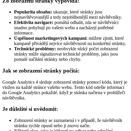
Zo zobrazení stránky vypovídá:
Popularita obsahu:
ukazuje, které stránky jsou
nejnavštěvovanější a tedy nejoblíbenější mezi návštěvníky.
Efektivita navigace:
pomáhá odhalit, zda se návštěvníci
snadno pohybují po vašem webu a nacházejí potřebné
informace.
Úspěšnost marketingových kampaní:
můžete zjistit, které
kampaně přivádějí nejvíce návštěvnosti na konkrétní stránky.
Technické problémy:
neobvykle nízký počet zobrazení
stránky může signalizovat technické problémy, jako jsou
pomalé načítání stránky nebo chyby.
Jak se zobrazení stránky počítá:
Google Analytics 4 sleduje zobrazení stránky pomocí kódu, který je
vložen na každé stránce vašeho webu. Tento kód odešle informaci
do Google Analytics pokaždé, když je stránka načtena v prohlížeči
návštěvníka.
Je důležité si uvědomit:
Zobrazení stránky se zaznamená i v případě, že návštěvník
stránku rychle opustí nebo ji znovu načte.
Některé akce, jako je kliknutí na odkaz nebo odeslání