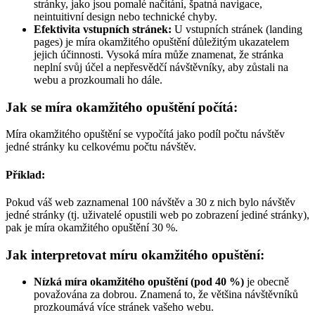
stránky, jako jsou pomalé načítání, špatná navigace,
neintuitivní design nebo technické chyby.
Efektivita vstupních stránek:
U vstupních stránek (landing
pages) je míra okamžitého opuštění důležitým ukazatelem
jejich účinnosti. Vysoká míra může znamenat, že stránka
neplní svůj účel a nepřesvědčí návštěvníky, aby zůstali na
webu a prozkoumali ho dále.
Jak se míra okamžitého opuštění počítá:
Míra okamžitého opuštění se vypočítá jako podíl počtu návštěv
jedné stránky ku celkovému počtu návštěv.
Příklad:
Pokud váš web zaznamenal 100 návštěv a 30 z nich bylo návštěv
jedné stránky (tj. uživatelé opustili web po zobrazení jediné stránky),
pak je míra okamžitého opuštění 30 %.
Jak interpretovat míru okamžitého opuštění:
Nízká míra okamžitého opuštění (pod 40 %)
je obecně
považována za dobrou. Znamená to, že většina návštěvníků
prozkoumává více stránek vašeho webu.