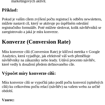
marketingových aktivit.
Příklad:
Pokud je vaším cílem zvýšení počtu registrací k odběru newsletteru,
můžete nastavit cíl, který se aktivuje po úspěšném odeslání
registračního formuláře. Poté můžete sledovat, kolik návštěvníků se
zaregistrovalo a jaká je míra konverze.
Konverze (Conversion Rate)
Míra konverze cílů (Conversion Rate) je klíčová metrika v Google
Analytics, která vyjadřuje, jak efektivně váš web přeměňuje
návštěvníky na zákazníky nebo leady. Udává procento návštěv,
které vedly k dosažení předem definovaného cíle.
Výpočet míry konverze cílů:
Míra konverze cílů se vypočítá jako podíl počtu konverzí (splněných
cílů) ku celkovému počtu relací (návštěv) na vašem webu za určité
období.
Vzorec: