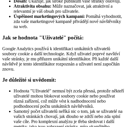
Dosah:
Ukazuje, jak široké publikum vaše stránky oslovují.
Atraktivita obsahu:
Může naznačovat, jak atraktivní a
relevantní je váš obsah pro uživatele.
Úspěšnost marketingových kampaní:
Pomáhá vyhodnotit,
zda vaše marketingové kampaně přivádějí nové návštěvníky
na web.
Jak se hodnota "Uživatelé" počítá:
Google Analytics používá k identifikaci unikátních uživatelů
soubory cookie a další technologie. Když uživatel poprvé navštíví
vaše stránky, je mu přiřazen unikátní identifikátor. Při každé další
návštěvě je tento identifikátor rozpoznán a uživatel není započítán
znovu.
Je důležité si uvědomit:
Hodnota "Uživatelé" nemusí být zcela přesná, protože někteří
uživatelé mohou blokovat soubory cookie nebo používat
různá zařízení, což může vést k nadhodnocení nebo
podhodnocení počtu unikátních návštěvníků.
Samotný počet uživatelů neříká nic o tom, jak se uživatelé na
vašich stránkách chovají, jak dlouho se zdrží nebo zda splní
vaše cíle. Pro komplexní analýzu je třeba sledovat i další
metriky, jako jsou zobrazení stránky, míra okamžitého