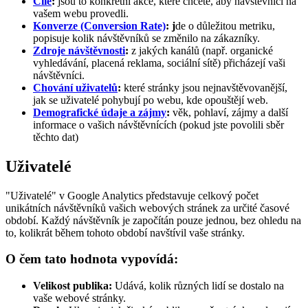
Cíle
:
jsou to konkrétní akce, které chcete, aby návštěvníci na
vašem webu provedli.
Konverze (Conversion Rate)
: j
de o důležitou metriku,
popisuje kolik návštěvníků se změnilo na zákazníky.
Zdroje návštěvnosti
:
z jakých kanálů (např. organické
vyhledávání, placená reklama, sociální sítě) přicházejí vaši
návštěvníci.
Chování uživatelů
:
které stránky jsou nejnavštěvovanější,
jak se uživatelé pohybují po webu, kde opouštějí web.
Demografické údaje a zájmy
:
věk, pohlaví, zájmy a další
informace o vašich návštěvnících (pokud jste povolili sběr
těchto dat)
Uživatelé
"Uživatelé" v Google Analytics představuje celkový počet
unikátních návštěvníků vašich webových stránek za určité časové
období. Každý návštěvník je započítán pouze jednou, bez ohledu na
to, kolikrát během tohoto období navštívil vaše stránky.
O čem tato hodnota vypovídá:
Velikost publika:
Udává, kolik různých lidí se dostalo na
vaše webové stránky.