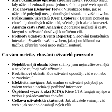
Míra okamžitého opuštění (Bounce Rate):
Procento relací,
kdy uživatel zobrazil pouze jednu stránku a poté web opustil.
Tok chování (Behavior Flow):
Vizualizace toho, jak se
uživatelé pohybují mezi jednotlivými stránkami vašeho webu.
Průzkumník uživatelů (User Explorer):
Detailní pohled na
chování jednotlivých uživatelů, včetně jejich akcí a konverzí.
Analýza cesty (Path Analysis):
Zobrazuje nejčastější cesty,
kterými se uživatelé dostávají k určitému cíli.
Přehledy událostí (Events Reports):
Sledování konkrétních
interakcí uživatelů s vaším webem, jako jsou kliknutí na
tlačítka, přehrání videí nebo stažení souborů.
Co vám metriky chování uživatelů prozradí:
Nejoblíbenější obsah:
Které stránky jsou nejnavštěvovanější
a nejvíce zajímají vaše uživatele.
Problémové oblasti:
Kde uživatelé opouštějí váš web nebo
se zasekávají.
Efektivita navigace:
Jak snadno se uživatelé pohybují po
vašem webu a nacházejí potřebné informace.
Úspěšnost výzev k akci (CTA):
Které CTA fungují nejlépe a
vedou k požadovanému chování.
Celková uživatelská zkušenost:
Jak uživatelé vnímají váš
web a jak snadno dosahují svých cílů.