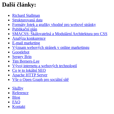
Další články:
Richard Stallman
Strukturovaná data
Formáty fotek a grafiky vhodné pro webové stránky
Publikační plán
SMACSS: Škálovatelná a Modulární Architektura pro CSS
Analýza konkurence
E-mail marketing
Význam webových stránek v online marketingu
Googlebot
Sergey Brin
Tim Berners-Lee
Vývoj internetu a webových technologií
Co je to lokální SEO
Apache HTTP Server
Vše o Open Graph pro sociální sítě
Služby
Reference
Blog
FAQ
Kontakt