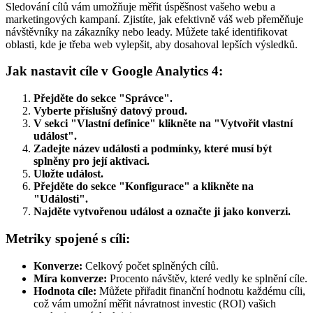
Sledování cílů vám umožňuje měřit úspěšnost vašeho webu a
marketingových kampaní. Zjistíte, jak efektivně váš web přeměňuje
návštěvníky na zákazníky nebo leady. Můžete také identifikovat
oblasti, kde je třeba web vylepšit, aby dosahoval lepších výsledků.
Jak nastavit cíle v Google Analytics 4:
Přejděte do sekce "Správce".
Vyberte příslušný datový proud.
V sekci "Vlastní definice" klikněte na "Vytvořit vlastní
událost".
Zadejte název události a podmínky, které musí být
splněny pro její aktivaci.
Uložte událost.
Přejděte do sekce "Konfigurace" a klikněte na
"Události".
Najděte vytvořenou událost a označte ji jako konverzi.
Metriky spojené s cíli:
Konverze:
Celkový počet splněných cílů.
Míra konverze:
Procento návštěv, které vedly ke splnění cíle.
Hodnota cíle:
Můžete přiřadit finanční hodnotu každému cíli,
což vám umožní měřit návratnost investic (ROI) vašich