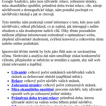
Google Analytics, jako jsou uživatelé, relace, zobrazení stránky,
míra okamžitého opuštění, průměrná doba trvání relace, cíle, zdroje
návštěvnosti a demografické údaje, nám pomáhá pochopit co
návštěvníci hledají a jak se chovají.
Tyto metriky nám poskytují cenné informace o tom, kdo jsou naši
návštěvníci, odkud přicházejí, co je zajímá, jak interagují s naším
obsahem a zda dosahujeme našich cílů. Díky těmto poznatkům
můžeme přijímat informovaná rozhodnutí o optimalizaci webu,
zlepšení uživatelské zkušenosti, zvýšení konverzí a celkovému růstu
našeho online podnikání.
Ignorování těchto metrik by bylo jako řídit auto se zavázanýma
očima. Sledování a analýza dat nám umožňuje získat konkurenční
výhodu, přizpůsobit se měnícím se trendům a zajistit, aby náš web
zůstal relevantní a úspěšný.
Uživatelé
:
celkový počet unikátních návštěvníků vašich
stránek za definované období (například měsíc).
Relace
:
celkový počet návštěv vašich stránek.
Zobrazení stránky
:
celkový počet zobrazených stránek.
Míra okamžitého opuštění
:
procento návštěv, kdy uživatelé
opustili web po zobrazení jediné stránky.
Průměrná doba trvání relace
:
průměrná doba, kterou
uživatelé stráví na vašem webu během jedné návštěvy.