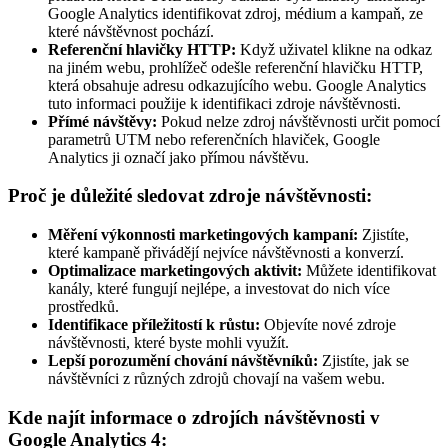
Google Analytics identifikovat zdroj, médium a kampaň, ze
které návštěvnost pochází.
Referenční hlavičky HTTP:
Když uživatel klikne na odkaz
na jiném webu, prohlížeč odešle referenční hlavičku HTTP,
která obsahuje adresu odkazujícího webu. Google Analytics
tuto informaci použije k identifikaci zdroje návštěvnosti.
Přímé návštěvy:
Pokud nelze zdroj návštěvnosti určit pomocí
parametrů UTM nebo referenčních hlaviček, Google
Analytics ji označí jako přímou návštěvu.
Proč je důležité sledovat zdroje návštěvnosti:
Měření výkonnosti marketingových kampaní:
Zjistíte,
které kampaně přivádějí nejvíce návštěvnosti a konverzí.
Optimalizace marketingových aktivit:
Můžete identifikovat
kanály, které fungují nejlépe, a investovat do nich více
prostředků.
Identifikace příležitostí k růstu:
Objevíte nové zdroje
návštěvnosti, které byste mohli využít.
Lepší porozumění chování návštěvníků:
Zjistíte, jak se
návštěvníci z různých zdrojů chovají na vašem webu.
Kde najít informace o zdrojích návštěvnosti v
Google Analytics 4: