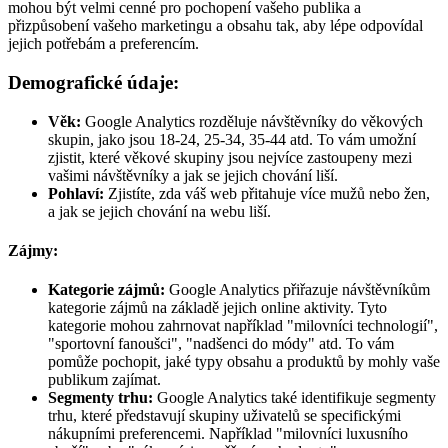
mohou být velmi cenné pro pochopení vašeho publika a
přizpůsobení vašeho marketingu a obsahu tak, aby lépe odpovídal
jejich potřebám a preferencím.
Demografické údaje:
Věk:
Google Analytics rozděluje návštěvníky do věkových
skupin, jako jsou 18-24, 25-34, 35-44 atd. To vám umožní
zjistit, které věkové skupiny jsou nejvíce zastoupeny mezi
vašimi návštěvníky a jak se jejich chování liší.
Pohlaví:
Zjistíte, zda váš web přitahuje více mužů nebo žen,
a jak se jejich chování na webu liší.
Zájmy:
Kategorie zájmů:
Google Analytics přiřazuje návštěvníkům
kategorie zájmů na základě jejich online aktivity. Tyto
kategorie mohou zahrnovat například "milovníci technologií",
"sportovní fanoušci", "nadšenci do módy" atd. To vám
pomůže pochopit, jaké typy obsahu a produktů by mohly vaše
publikum zajímat.
Segmenty trhu:
Google Analytics také identifikuje segmenty
trhu, které představují skupiny uživatelů se specifickými
nákupními preferencemi. Například "milovníci luxusního