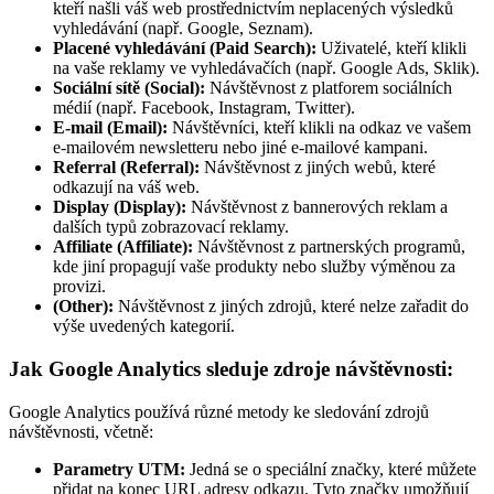
kteří našli váš web prostřednictvím neplacených výsledků
vyhledávání (např. Google, Seznam).
Placené vyhledávání (Paid Search):
Uživatelé, kteří klikli
na vaše reklamy ve vyhledávačích (např. Google Ads, Sklik).
Sociální sítě (Social):
Návštěvnost z platforem sociálních
médií (např. Facebook, Instagram, Twitter).
E-mail (Email):
Návštěvníci, kteří klikli na odkaz ve vašem
e-mailovém newsletteru nebo jiné e-mailové kampani.
Referral (Referral):
Návštěvnost z jiných webů, které
odkazují na váš web.
Display (Display):
Návštěvnost z bannerových reklam a
dalších typů zobrazovací reklamy.
Affiliate (Affiliate):
Návštěvnost z partnerských programů,
kde jiní propagují vaše produkty nebo služby výměnou za
provizi.
(Other):
Návštěvnost z jiných zdrojů, které nelze zařadit do
výše uvedených kategorií.
Jak Google Analytics sleduje zdroje návštěvnosti:
Google Analytics používá různé metody ke sledování zdrojů
návštěvnosti, včetně:
Parametry UTM:
Jedná se o speciální značky, které můžete
přidat na konec URL adresy odkazu. Tyto značky umožňují