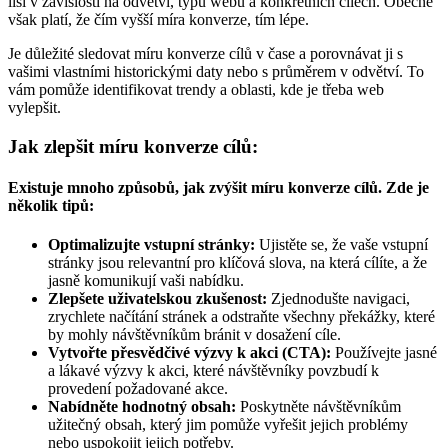
liší v závislosti na odvětví, typu webu a konkrétních cílech. Obecně
však platí, že čím vyšší míra konverze, tím lépe.
Je důležité sledovat míru konverze cílů v čase a porovnávat ji s
vašimi vlastními historickými daty nebo s průměrem v odvětví. To
vám pomůže identifikovat trendy a oblasti, kde je třeba web
vylepšit.
Jak zlepšit míru konverze cílů:
Existuje mnoho způsobů, jak zvýšit míru konverze cílů. Zde je
několik tipů:
Optimalizujte vstupní stránky:
Ujistěte se, že vaše vstupní
stránky jsou relevantní pro klíčová slova, na která cílíte, a že
jasně komunikují vaši nabídku.
Zlepšete uživatelskou zkušenost:
Zjednodušte navigaci,
zrychlete načítání stránek a odstraňte všechny překážky, které
by mohly návštěvníkům bránit v dosažení cíle.
Vytvořte přesvědčivé výzvy k akci (CTA):
Používejte jasné
a lákavé výzvy k akci, které návštěvníky povzbudí k
provedení požadované akce.
Nabídněte hodnotný obsah:
Poskytněte návštěvníkům
užitečný obsah, který jim pomůže vyřešit jejich problémy
nebo uspokojit jejich potřeby.