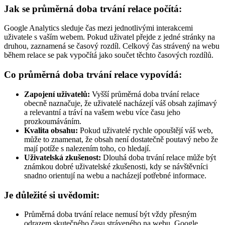
Jak se průměrná doba trvání relace počítá:
Google Analytics sleduje čas mezi jednotlivými interakcemi
uživatele s vaším webem. Pokud uživatel přejde z jedné stránky na
druhou, zaznamená se časový rozdíl. Celkový čas strávený na webu
během relace se pak vypočítá jako součet těchto časových rozdílů.
Co průměrná doba trvání relace vypovídá:
Zapojení uživatelů:
Vyšší průměrná doba trvání relace
obecně naznačuje, že uživatelé nacházejí váš obsah zajímavý
a relevantní a tráví na vašem webu více času jeho
prozkoumáváním.
Kvalita obsahu:
Pokud uživatelé rychle opouštějí váš web,
může to znamenat, že obsah není dostatečně poutavý nebo že
mají potíže s nalezením toho, co hledají.
Uživatelská zkušenost:
Dlouhá doba trvání relace může být
známkou dobré uživatelské zkušenosti, kdy se návštěvníci
snadno orientují na webu a nacházejí potřebné informace.
Je důležité si uvědomit:
Průměrná doba trvání relace nemusí být vždy přesným
odrazem skutečného času stráveného na webu. Google