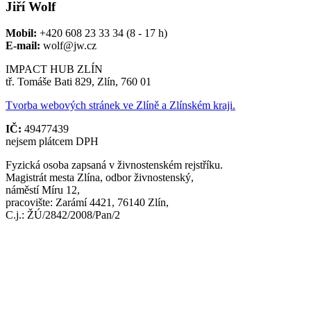
Jiří Wolf
Mobil:
+420 608 23 33 34 (8 - 17 h)
E-mail:
wolf@jw.cz
IMPACT HUB ZLÍN
tř. Tomáše Bati 829, Zlín, 760 01
Tvorba webových stránek ve Zlíně a Zlínském kraji.
IČ:
49477439
nejsem plátcem DPH
Fyzická osoba zapsaná v živnostenském rejstříku.
Magistrát mesta Zlína, odbor živnostenský,
náměstí Míru 12,
pracovište: Zarámí 4421, 76140 Zlín,
C.j.: ŽÚ/2842/2008/Pan/2