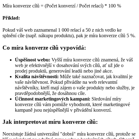
Míra konverze cílů = (Počet konverzí / Počet relací) * 100 %
Příklad:
Pokud váš web zaznamenal 1 000 relací a 50 z nich vedlo ke
splnění cíle (např. nákupu produktu), pak je míra konverze cílů 5 %.
Co míra konverze cílů vypovídá:
Úspěšnost webu:
Vyšší míra konverze cílů znamená, že váš
web je efektivnější v dosahování svých cílů, ať už jde o
prodej produktů, generování leadů nebo jiné akce.
Kvalita návštěvnosti:
Může také naznačovat, jak kvalitní je
vaše návštěvnost. Pokud přivádíte na web relevantní
návštěvníky, kteří mají zájem o vaše produkty nebo služby, je
pravděpodobnější, že dosáhnou cíle.
Účinnost marketingových kampaní:
Sledování míry
konverze cílů vám pomůže vyhodnotit, které marketingové
kampaně jsou nejúspěšnější v přivádění konverzí.
Jak interpretovat míru konverze cílů:
Neexistuje žádná univerzální "dobrá" míra konverze cílů, protože se