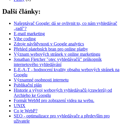
Další články:
Našeptávač Google: dá se ovlivnit to, co nám vyhledávač
„radí"?
E-mail marketing
Vibe coding
Zdroje návštěvnosti v Google analytics
Přehled platebních bran pro online platby
Význam webových stránek v online marketingu
Jonathan Fletcher "otec vyhledávačů" průkopník
internetového vyhledávání
E-E-A-T - hodnocení kvality obsahu webových stránek na
Googlu
Významné osobnosti internetu
Publikační plán
Historie a vývoj webových vyhledávačů (crawlerů) od
Archieho ke Googlu
Formát WebM pro zobrazení videa na webu.
UNIX
Co je WebP?
SEO - optimalizace pro vyhledávače a především pro
uživatele