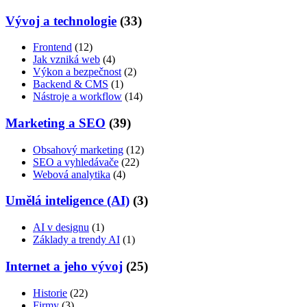
Vývoj a technologie
(33)
Frontend
(12)
Jak vzniká web
(4)
Výkon a bezpečnost
(2)
Backend & CMS
(1)
Nástroje a workflow
(14)
Marketing a SEO
(39)
Obsahový marketing
(12)
SEO a vyhledávače
(22)
Webová analytika
(4)
Umělá inteligence (AI)
(3)
AI v designu
(1)
Základy a trendy AI
(1)
Internet a jeho vývoj
(25)
Historie
(22)
Firmy
(3)