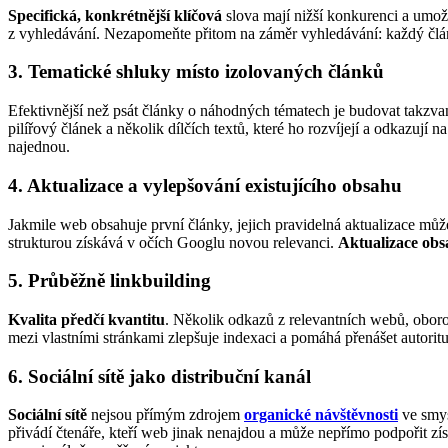
Specifická, konkrétnější klíčová
slova mají nižší konkurenci a umož
z vyhledávání. Nezapomeňte přitom na záměr vyhledávání: každý článe
3. Tematické shluky místo izolovaných článků
Efektivnější než psát články o náhodných tématech je budovat takzv
pilířový článek a několik dílčích textů, které ho rozvíjejí a odkazují 
najednou.
4. Aktualizace a vylepšování existujícího obsahu
Jakmile web obsahuje první články, jejich pravidelná aktualizace můž
strukturou získává v očích Googlu novou relevanci.
Aktualizace obs
5. Průběžně linkbuilding
Kvalita předčí kvantitu
. Několik odkazů z relevantních webů, oboro
mezi vlastními stránkami zlepšuje indexaci a pomáhá přenášet autorit
6. Sociální sítě jako distribuční kanál
Sociální sítě
nejsou přímým zdrojem
organické návštěvnosti
ve smy
přivádí čtenáře, kteří web jinak nenajdou a může nepřímo podpořit z