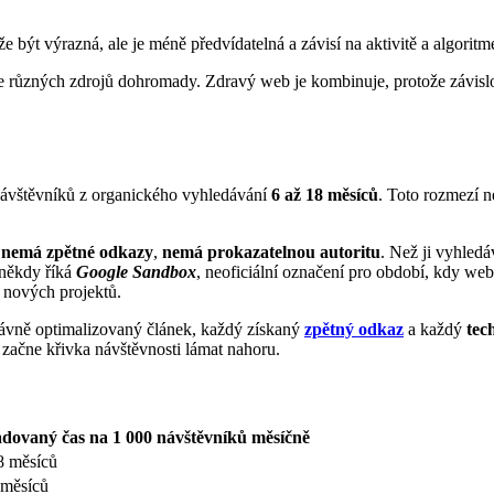
e být výrazná, ale je méně předvídatelná a závisí na aktivitě a algoritm
íce různých zdrojů dohromady. Zdravý web je kombinuje, protože závislo
návštěvníků z organického vyhledávání
6 až 18 měsíců
. Toto rozmezí 
,
nemá zpětné odkazy
,
nemá prokazatelnou autoritu
. Než ji vyhled
 někdy říká
Google Sandbox
, neoficiální označení pro období, kdy web 
 nových projektů.
rávně optimalizovaný článek, každý získaný
zpětný odkaz
a každý
tec
 začne křivka návštěvnosti lámat nahoru.
dovaný čas na 1 000 návštěvníků měsíčně
8 měsíců
 měsíců