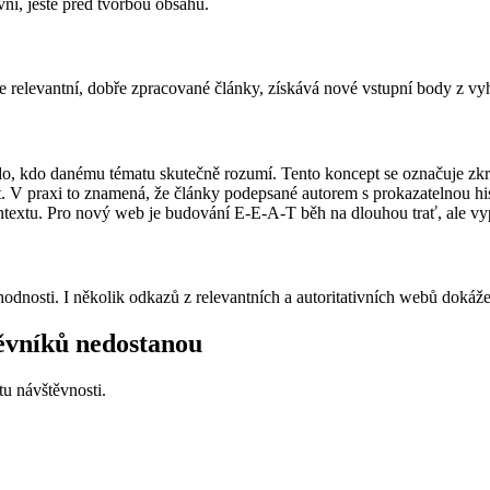
vní, ještě před tvorbou obsahu.
e relevantní, dobře zpracované články, získává nové vstupní body z vyhl
ěkdo, kdo danému tématu skutečně rozumí. Tento koncept se označuje zk
. V praxi to znamená, že články podepsané autorem s prokazatelnou hist
textu. Pro nový web je budování E-E-A-T běh na dlouhou trať, ale vypl
odnosti. I několik odkazů z relevantních a autoritativních webů dokáže
těvníků nedostanou
stu návštěvnosti.