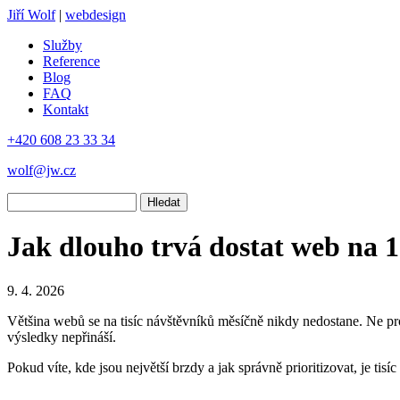
Jiří Wolf
|
webdesign
Služby
Reference
Blog
FAQ
Kontakt
+420 608 23 33 34
wolf@jw.cz
Hledat
Jak dlouho trvá dostat web na 
9. 4. 2026
Většina webů se na tisíc návštěvníků měsíčně nikdy nedostane. Ne proto
výsledky nepřináší.
Pokud víte, kde jsou největší brzdy a jak správně prioritizovat, je tis