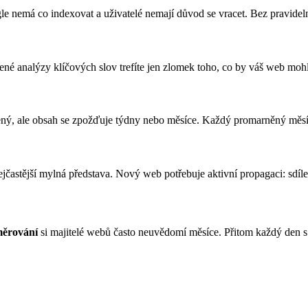
gle nemá co indexovat a uživatelé nemají důvod se vracet. Bez pravide
ené analýzy klíčových slov trefíte jen zlomek toho, co by váš web mohl
avený, ale obsah se zpožďuje týdny nebo měsíce. Každý promarněný měsí
jčastější mylná představa. Nový web potřebuje aktivní propagaci: sdíle
měrování
si majitelé webů často neuvědomí měsíce. Přitom každý den