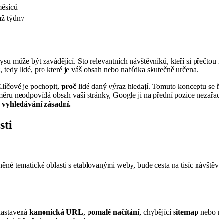
ěsíců
ž týdny
ysu může být zavádějící. Sto relevantních návštěvníků, kteří si přečtou 
t
, tedy lidé, pro které je váš obsah nebo nabídka skutečně určena.
Klíčové je pochopit,
proč
lidé daný výraz hledají. Tomuto konceptu se 
ěru neodpovídá obsah vaší stránky, Google ji na přední pozice nezařadí
 vyhledávání zásadní.
sti
né tematické oblasti s etablovanými weby, bude cesta na tisíc návštěvní
 nastavená
kanonická URL
,
pomalé načítání
, chybějící
sitemap
nebo n