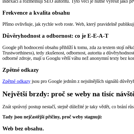
indexaci a rozmělňují SEO autoritu. Tyto věci je nutné vyřešit jako pr
Frekvence a kvalita obsahu
Přímo ovlivňuje, jak rychle web roste. Web, který pravidelně publikuj
Důvěryhodnost a odbornost: co je E-E-A-T
Google při hodnocení obsahu přihlíží k tomu, zda za textem stojí n
Trustworthiness), tedy zkušenost, odbornost, autorita a důvěryhodnost
odborné zdroje, mají u Googlu větší váhu než anonymní texty bez kon
Zpětné odkazy
Zpětné odkazy
jsou pro Google jedním z nejsilnějších signálů důvěryh
Největší brzdy: proč se weby na tisíc návš
Znát správný postup nestačí, stejně důležité je taky vědět, co brání rů
Tady jsou nejčastější příčiny, proč weby stagnují:
Web bez obsahu.