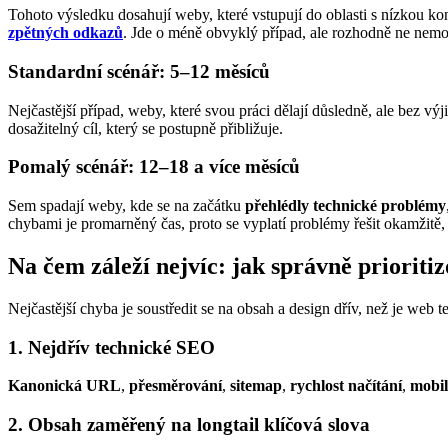
Tohoto výsledku dosahují weby, které vstupují do oblasti s nízkou k
zpětných odkazů
. Jde o méně obvyklý případ, ale rozhodně ne nemo
Standardní scénář: 5–12 měsíců
Nejčastější případ, weby, které svou práci dělají důsledně, ale bez
dosažitelný cíl, který se postupně přibližuje.
Pomalý scénář: 12–18 a více měsíců
Sem spadají weby, kde se na začátku
přehlédly technické problémy
chybami je promarněný čas, proto se vyplatí problémy řešit okamžitě, 
Na čem záleží nejvíc: jak správně prioriti
Nejčastější chyba je soustředit se na obsah a design dřív, než je web
1. Nejdřív technické SEO
Kanonická URL
,
přesměrování
,
sitemap
,
rychlost načítání
,
mobil
2. Obsah zaměřený na longtail klíčová slova