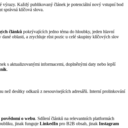
é výrazy. Každý publikovaný článek je potenciální nový vstupní bod
t správná klíčová slova.
ných článků
pokrývajících jedno téma do hloubky, jeden hlavní
v dané oblasti, a zrychluje růst pozic u celé skupiny klíčových slov
lánek s aktualizovanými informacemi, doplněnými daty nebo lepší
hnik
.
 než desítky odkazů z nesouvisejících adresářů. Interní prolinkování
 povědomí o webu
. Sdílení článků na relevantních platformách
ubliku, jinak funguje
LinkedIn
pro B2B obsah, jinak
Instagram