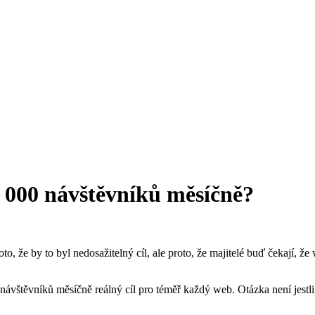
1 000 návštěvníků měsíčně?
, že by to byl nedosažitelný cíl, ale proto, že majitelé buď čekají, že
íc návštěvníků měsíčně reálný cíl pro téměř každý web. Otázka není jestli,