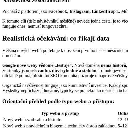
Návštěvnost ze sociálních sítí
Přichází z platforem jako
Facebook
,
Instagram,
LinkedIn
apd.. Můž
K tomuto cíli (tisíc návštěvníků měsíčně) nevede jedna cesta, je to v
funguje dnes, nemusí fungovat zítra.
Realistická očekávání: co říkají data
Většina nových webů potřebuje k dosažení prvního tisíce měsíčních 
doménám.
Google nové weby vědomě „testuje".
Nová doména
nemá historii
že stránky jsou
relevantní, důvěryhodné a stabilní
. Tomuto jevu se
oficiálně popírá, přesto ho SEO komunita pozoruje u naprosté většiny
Organická návštěvnost funguje jako kumulativní investice. Každý sp
Výsledky nepřicházejí lineárně, typicky se po několika měsících ticha
Orientační přehled podle typu webu a přístupu:
Typ webu a přístup
Odha
Nový web bez obsahu a historie
12–1
Nový web s pravidelným blogem a technicky čistou základnou
5–12