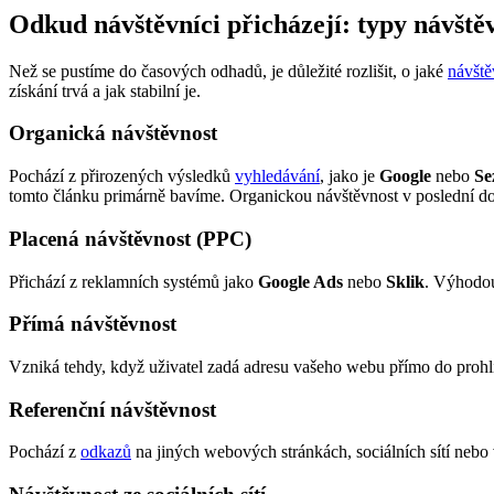
Odkud návštěvníci přicházejí: typy návště
Než se pustíme do časových odhadů, je důležité rozlišit, o jaké
návště
získání trvá a jak stabilní je.
Organická návštěvnost
Pochází z přirozených výsledků
vyhledávání
, jako je
Google
nebo
Se
tomto článku primárně bavíme. Organickou návštěvnost v poslední d
Placená návštěvnost (PPC)
Přichází z reklamních systémů jako
Google Ads
nebo
Sklik
. Výhodou
Přímá návštěvnost
Vzniká tehdy, když uživatel zadá adresu vašeho webu přímo do prohlí
Referenční návštěvnost
Pochází z
odkazů
na jiných webových stránkách, sociálních sítí nebo 