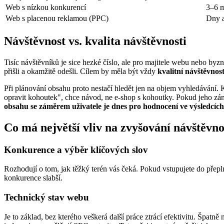
Web s nízkou konkurencí
3–6 m
Web s placenou reklamou (PPC)
Dny a
Návštěvnost vs. kvalita návštěvnosti
Tisíc návštěvníků je sice hezké číslo, ale pro majitele webu nebo byzn
přišli a okamžitě odešli. Cílem by měla být vždy
kvalitní návštěvnos
Při plánování obsahu proto nestačí hledět jen na objem vyhledávání. 
opravit kohoutek", chce návod, ne e-shop s kohoutky. Pokud jeho zám
obsahu se záměrem uživatele je dnes pro hodnocení ve výsledcích
Co má největší vliv na zvyšování návštěvno
Konkurence a výběr klíčových slov
Rozhodují o tom, jak těžký terén vás čeká. Pokud vstupujete do přeplně
konkurence slabší.
Technický stav webu
Je to základ, bez kterého veškerá další práce ztrácí efektivitu. Špatně