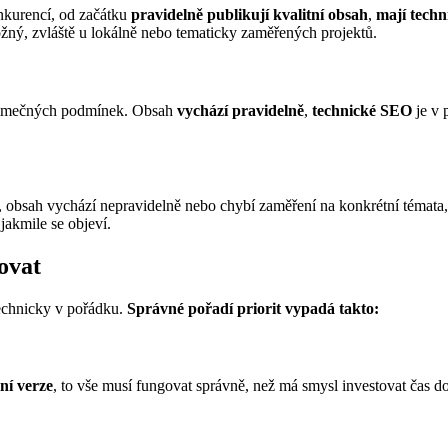
onkurencí, od začátku
pravidelně publikují kvalitní obsah
,
mají techn
žný, zvláště u lokálně nebo tematicky zaměřených projektů.
 výjimečných podmínek. Obsah
vychází pravidelně
,
technické SEO
je v 
, obsah vychází nepravidelně nebo chybí zaměření na konkrétní témata
jakmile se objeví.
zovat
 technicky v pořádku.
Správné pořadí priorit vypadá takto:
ní verze
, to vše musí fungovat správně, než má smysl investovat čas d