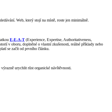
edávání. Web, který stojí na místě, roste jen minimálně.
ratkou
E-E-A-T
(Experience, Expertise, Authoritativeness,
orií v oboru, doplněné o vlastní zkušenosti, reálné příklady nebo
atí se začít od prvního článku.
 výrazně urychlit růst organické návštěvnosti.