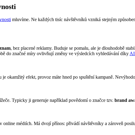
vnosti
vnosti
mluvíme. Ne každých tisíc návštěvníků vzniká stejným způsobem 
znam
, bez placené reklamy. Buduje se pomalu, ale je dlouhodobě stabil
obě do značné míry ovlivňují změny ve výsledcích vyhledávání díky
AI
 je okamžitý efekt, provoz máte hned po spuštění kampaně. Nevýhodou je
žeče. Typicky ji generuje například povědomí o značce tzv.
brand aw
v online médiích. Má dvojí přínos: přivádí návštěvníky a zároveň posil