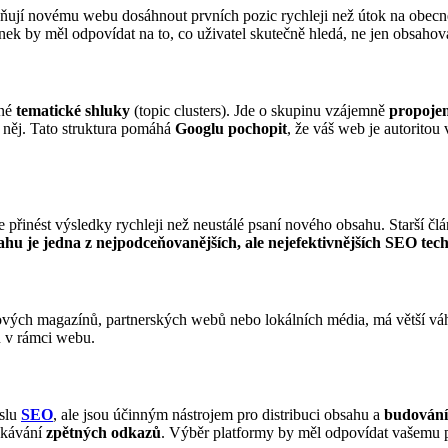
ňují novému webu dosáhnout prvních pozic rychleji než útok na obecn
k by měl odpovídat na to, co uživatel skutečně hledá, ne jen obsahova
ané
tematické shluky
(topic clusters). Jde o skupinu vzájemně
propoje
na něj. Tato struktura pomáhá
Googlu pochopit
, že váš web je autoritou 
e přinést výsledky rychleji než neustálé psaní nového obsahu. Starší č
ahu je jedna z nejpodceňovanějších, ale nejefektivnějších SEO tec
vých magazínů, partnerských webů nebo lokálních média, má větší váhu
u v rámci webu.
slu
SEO
, ale jsou účinným nástrojem pro distribuci obsahu a
budování
ískávání
zpětných odkazů
. Výběr platformy by měl odpovídat vašemu p