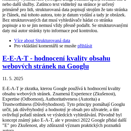
nebo další služby. Zatímco text viditelný na stránce je určený
primárně pro lidi, strukturovaná data popisují strojům že tato stránka
je článek, má tohoto autora, toto je datum vydání a tady je obrázek.
Bez strukturovaných dat musí vyhledávače hádat co stránka
popisuje a to se jim nemusí vždy přesně podařit. Se strukturovanými
daty má autor stránky tyto informace pod kontrolou.
Více
about Strukturovaná data
Pro vkládání komentářů se musíte
přihlásit
E-E-A-T - hodnocení kvality obsahu
webových stránek na Googlu
11. 5. 2025
E-E-A-T je zkratka, kterou Google používá k hodnocení kvality
obsahu webových stránek. Znamená Experience (Zkušenost),
Expertise (Odbornost), Authoritativeness (Autorita) a
Trustworthiness (Důvěryhodnost). Tyto principy pomáhají Googlu
určit, jak důvěryhodný a hodnotný je obsah pro uživatele, a tím
ovlivňují pořadí stránek ve výsledcích vyhledávání. Původně byl
koncept známý jako E-A-T, ale v prosinci 2022 Google přidal další
"E" pro Zkušenost, aby zdůraznil význam praktických poznatků
autora.