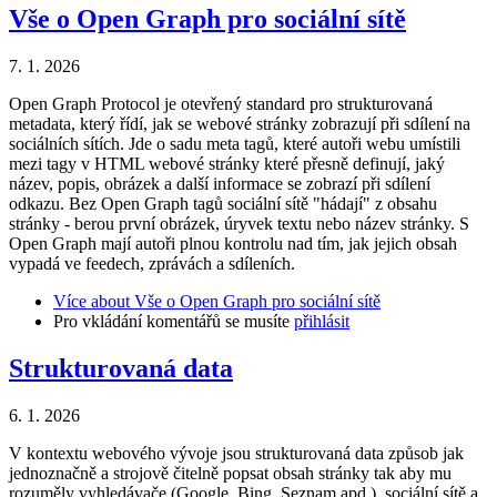
Vše o Open Graph pro sociální sítě
7. 1. 2026
Open Graph Protocol je otevřený standard pro strukturovaná
metadata, který řídí, jak se webové stránky zobrazují při sdílení na
sociálních sítích. Jde o sadu meta tagů, které autoři webu umístili
mezi tagy v HTML webové stránky které přesně definují, jaký
název, popis, obrázek a další informace se zobrazí při sdílení
odkazu. Bez Open Graph tagů sociální sítě "hádají" z obsahu
stránky - berou první obrázek, úryvek textu nebo název stránky. S
Open Graph mají autoři plnou kontrolu nad tím, jak jejich obsah
vypadá ve feedech, zprávách a sdíleních.
Více
about Vše o Open Graph pro sociální sítě
Pro vkládání komentářů se musíte
přihlásit
Strukturovaná data
6. 1. 2026
V kontextu webového vývoje jsou strukturovaná data způsob jak
jednoznačně a strojově čitelně popsat obsah stránky tak aby mu
rozuměly vyhledávače (Google, Bing, Seznam apd.), sociální sítě a