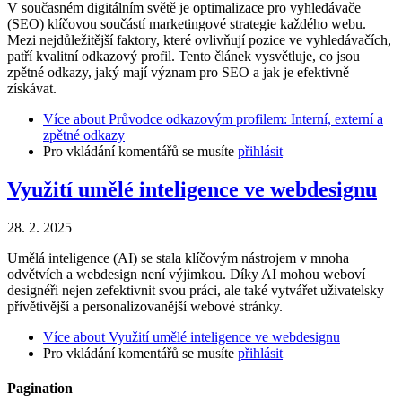
V současném digitálním světě je optimalizace pro vyhledávače
(SEO) klíčovou součástí marketingové strategie každého webu.
Mezi nejdůležitější faktory, které ovlivňují pozice ve vyhledávačích,
patří kvalitní odkazový profil. Tento článek vysvětluje, co jsou
zpětné odkazy, jaký mají význam pro SEO a jak je efektivně
získávat.
Více
about Průvodce odkazovým profilem: Interní, externí a
zpětné odkazy
Pro vkládání komentářů se musíte
přihlásit
Využití umělé inteligence ve webdesignu
28. 2. 2025
Umělá inteligence (AI) se stala klíčovým nástrojem v mnoha
odvětvích a webdesign není výjimkou. Díky AI mohou weboví
designéři nejen zefektivnit svou práci, ale také vytvářet uživatelsky
přívětivější a personalizovanější webové stránky.
Více
about Využití umělé inteligence ve webdesignu
Pro vkládání komentářů se musíte
přihlásit
Pagination