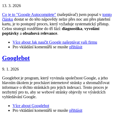
13. 3. 2026
Co je to "Google Autocomplete"
(našeptávač) jsem popsal v
tomto
článku
dostat se do této nápovědy nelze přes noc ani přes platební
kartu, je to postupný proces, který vyžaduje systematický přístup.
Celou strategii rozdělíme do tří fází:
diagnostika
,
vyvolání
poptávky
a
obsahová relevance
.
Více
about Jak naučit Google našeptávat vaši firmu
Pro vkládání komentářů se musíte
přihlásit
Googlebot
9. 1. 2026
Googlebot je program, který vyvinula společnost Google, a jeho
hlavním úkolem je procházet internetové stránky a shromažďovat
informace o těchto stránkách pro jejich indexaci. Tento proces je
nezbytný pro to, aby se webové stránky objevily ve výsledcích
vyhledávání Google.
Více
about Googlebot
Pro vkládání komentářů se musíte
přihlásit