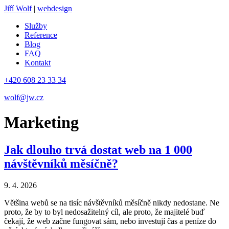
Jiří Wolf
|
webdesign
Služby
Reference
Blog
FAQ
Kontakt
+420 608 23 33 34
wolf@jw.cz
Marketing
Jak dlouho trvá dostat web na 1 000
návštěvníků měsíčně?
9. 4. 2026
Většina webů se na tisíc návštěvníků měsíčně nikdy nedostane. Ne
proto, že by to byl nedosažitelný cíl, ale proto, že majitelé buď
čekají, že web začne fungovat sám, nebo investují čas a peníze do