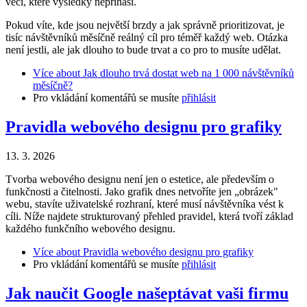
věcí, které výsledky nepřináší.
Pokud víte, kde jsou největší brzdy a jak správně prioritizovat, je
tisíc návštěvníků měsíčně reálný cíl pro téměř každý web. Otázka
není jestli, ale jak dlouho to bude trvat a co pro to musíte udělat.
Více
about Jak dlouho trvá dostat web na 1 000 návštěvníků
měsíčně?
Pro vkládání komentářů se musíte
přihlásit
Pravidla webového designu pro grafiky
13. 3. 2026
Tvorba webového designu není jen o estetice, ale především o
funkčnosti a čitelnosti. Jako grafik dnes netvoříte jen „obrázek"
webu, stavíte uživatelské rozhraní, které musí návštěvníka vést k
cíli. Níže najdete strukturovaný přehled pravidel, která tvoří základ
každého funkčního webového designu.
Více
about Pravidla webového designu pro grafiky
Pro vkládání komentářů se musíte
přihlásit
Jak naučit Google našeptávat vaši firmu