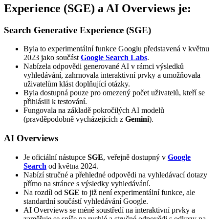
Experience (SGE)
a
AI Overviews
je:
Search Generative Experience (SGE)
Byla to experimentální funkce Googlu představená v květnu
2023 jako součást
Google Search Labs
.
Nabízela odpovědi generované AI v rámci výsledků
vyhledávání, zahrnovala interaktivní prvky a umožňovala
uživatelům klást doplňující otázky.
Byla dostupná pouze pro omezený počet uživatelů, kteří se
přihlásili k testování.
Fungovala na základě pokročilých AI modelů
(pravděpodobně vycházejících z
Gemini
).
AI Overviews
Je oficiální nástupce
SGE
, veřejně dostupný v
Google
Search
od května 2024.
Nabízí stručné a přehledné odpovědi na vyhledávací dotazy
přímo na stránce s výsledky vyhledávání.
Na rozdíl od
SGE
to již není experimentální funkce, ale
standardní součástí vyhledávání Google.
AI Overviews se méně soustředí na interaktivní prvky a
zaměřuje se spíše na rychlé a stručné odpovědi s odkazy na