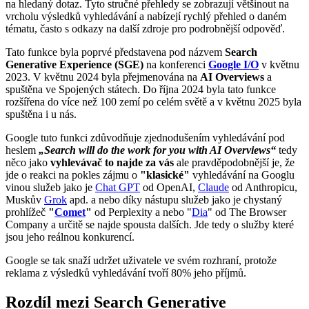
na hledaný dotaz. Tyto stručné přehledy se zobrazují většinout na
vrcholu výsledků vyhledávání a nabízejí rychlý přehled o daném
tématu, často s odkazy na další zdroje pro podrobnější odpověď.
Tato funkce byla poprvé představena pod názvem
Search
Generative Experience (SGE)
na konferenci
Google I/O
v květnu
2023. V květnu 2024 byla přejmenována na
AI Overviews
a
spuštěna ve Spojených státech. Do října 2024 byla tato funkce
rozšířena do více než 100 zemí po celém světě a v květnu 2025 byla
spuštěna i u nás.
Google tuto funkci zdůvodňuje zjednodušením vyhledávání pod
heslem
„Search will do the work for you with AI Overviews“
tedy
něco jako
vyhlevávač to najde za vás
ale pravděpodobnější je, že
jde o reakci na pokles zájmu o
"klasické"
vyhledávání na Googlu
vinou služeb jako je
Chat GPT
od OpenAI,
Claude
od Anthropicu,
Muskův
Grok
apd. a nebo díky nástupu služeb jako je chystaný
prohlížeč
"
Comet
"
od Perplexity a nebo "
Dia
" od The Browser
Company a určitě se najde spousta dalších. Jde tedy o služby které
jsou jeho reálnou konkurencí.
Google se tak snaží udržet uživatele ve svém rozhraní, protože
reklama z výsledků vyhledávání tvoří 80% jeho příjmů.
Rozdíl mezi
Search Generative