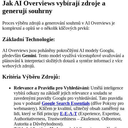
Jak AI Overviews vybírají zdroje a
generují souhrny
Proces výběru zdrojů a generování souhrnů v AI Overviews je
komplexní a opírá se o několik klíčových prvků:
Základní Technologie:
AI Overviews jsou poháněny pokročilými AI modely Googlu,
především
Gemini
. Tento model využívá vícestupňové uvažování a
plánování k interpretaci složitých dotazů a syntéze informací z více
webových zdrojů.
Kritéria Výběru Zdrojů:
Relevance a Pravidla pro Vyhledávání:
Umělá inteligence
vybírá odkazy na základě jejich relevance a souladu se
zavedenými pravidly Googlu pro vyhledávání. Tato pravidla
jsou v podstatě
Google Search Essentials
(dříve Pokyny pro
webmastery). Klíčem je kvalitní, užitečný obsah zaměřený na
lidi, který se řídí principy
E-E-A-T
(Experience, Expertise,
Authoritativeness, Trustworthiness – Zkušenost, Odbornost,
Autorita a Důvěryhodnost).