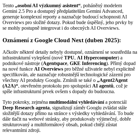
Tento
„osobní AI výzkumný asistent“
, poháněný modelem
Gemini 2.5 Pro a dostupný předplatitelům Gemini Advanced,
generuje komplexní reporty a naznačuje budoucí schopnosti AI
Overviews pro složité dotazy. Pokud bude úspěšný, jeho prvky by
se mohly postupně integrovat i do obecných AI Overviews.
Oznámení z Google Cloud Next (duben 2025):
Ačkoliv některé detaily nebyly dostupné, oznámení se soustředila na
infrastrukturní vylepšení (nové
TPU
,
AI Hypercomputer
) a
podnikové nástroje (
Agentspace
,
GKE Inferencing
). Přímý dopad
na nové funkce
AI Overviews
pro běžné uživatele nebyl explicitně
specifikován, ale naznačuje robustnější technologické zázemí pro
všechny AI produkty Googlu. Zmínili se také o
„Agent2Agent
(A2A)“
, otevřeném protokolu pro spolupráci
AI agentů
, což je
spíše infrastrukturní prvek ovšem s dopady do budoucna.
Tyto pokroky, zejména
multimodální vyhledávání
a potenciál
Deep Research agenta
, signalizují záměr Googlu zvládat stále
složitější dotazy přímo na stránce s výsledky vyhledávání. To bude
dále tlačit na webové stránky, aby produkovaly výjimečný, dobře
strukturovaný a multiformátový obsah, pokud chtějí zůstat
relevantními zdroji.