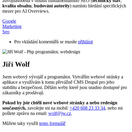
zdvojnásobena v oblasti fundamentálního SEO (
technický stav
,
kvalita obsahu
,
budování autority
) namísto hledání specifických
mezer pro AI Overviews.
Google
Marketing
Seo
Pro vkládání komentářů se musíte
přihlásit
Jiří Wolf
Jsem webový vývojář a programátor. Vytvářím webové stránky a
aplikace a využívám k tomu převážně CMS Drupal pro jeho
stabilitu a bezpečnost. Dělám weby které jsou snadno dostupné pro
zákazníky a prodávají.
Pokud by jste chtěli nové webové stránky a nebo redesign
současných,
zavolejte mi na mobil:
+420 608 23 33 34
, nebo mi
pošlete zprávu na email:
wolf@jw.cz
.
Můžete taky využít
tento formulář