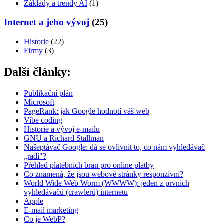
Základy a trendy AI
(1)
Internet a jeho vývoj
(25)
Historie
(22)
Firmy
(3)
Další články:
Publikační plán
Microsoft
PageRank: jak Google hodnotí váš web
Vibe coding
Historie a vývoj e-mailu
GNU a Richard Stallman
Našeptávač Google: dá se ovlivnit to, co nám vyhledávač
„radí"?
Přehled platebních bran pro online platby
Co znamená, že jsou webové stránky responzivní?
World Wide Web Worm (WWWW): jeden z prvních
vyhledávačů (crawlerů) internetu
Apple
E-mail marketing
Co je WebP?