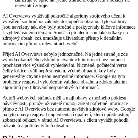
relevantní zdroje.
AI Overviews využívají pokročilé algoritmy strojového učení k
vytváření souhrnů na základě dostupného obsahu. Tyto souhrny
jsou navrženy tak, aby byly stručné a poskytovaly klíčové informace
k vyhledávanému tématu. Součástí přehledů jsou také odkazy na
zdrojový obsah, což umožňuje uživatelům přístup k detailním
informacím přímo z relevantních webů.
Přijetí AI Overviews nebylo jednoznačné. Na jedné straně je zde
výhoda okamžitého získání relevantních informací bez nutnosti
procházet více výsledků vyhledávání. Nicméně, počáteční verze
čelily kritice kvůli nepřesnostem, včetně případů, kdy byly
generovány chybné nebo nesmyslné informace. Google na tyto
problémy reagoval vylepšením validace obsahu a zdokonalením
algoritmů pro filtrování nespolehlivých informací.
Autoři webových stránek měli a mají obavy z možného poklesu
návštěvnosti, protože uživatelé mohou získat potřebné informace
přímo z AI Overviews bez nutnosti navštívit zdrojové weby. Google
na tyto obavy reagoval implementací opatření, která upřednostňují
zobrazení odkazů v rámci AI Overviews, s cílem vyvážit pohodlí
uživatelů a potřeby tvůrců obsahu.