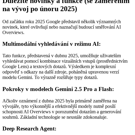
Důležité novinky a funkce (se zaměřením
na vývoj po únoru 2025)
Od začátku roku 2025 Google představil několik významných
novinek, které ovlivňují nebo naznačují budoucí směřování AI
Overviews.
Multimodální vyhledávání v režimu AI:
Tato funkce, představená v dubnu 2025, umožňuje uživatelům
vyhledávat pomocí kombinace vizuálních vstupů (prostřednictvím
Google Lens) a textových dotazů. Výsledkem je komplexní
odpověď s odkazy na další zdroje, poháněná upravenou verzí
modelu Gemini. To výrazně rozšiřuje typy dotazů.
Pokroky v modelech Gemini 2.5 Pro a Flash:
Ačkoliv oznámení z dubna 2025 byla primárně zaměřena na
vývojáře, tyto výkonnější a efektivnější modely nutně posílí
schopnosti AI Overviews v porozumění dotazům a generování
souhrnů. Základní technologie se neustále zdokonaluje.
Deep Research Agent: