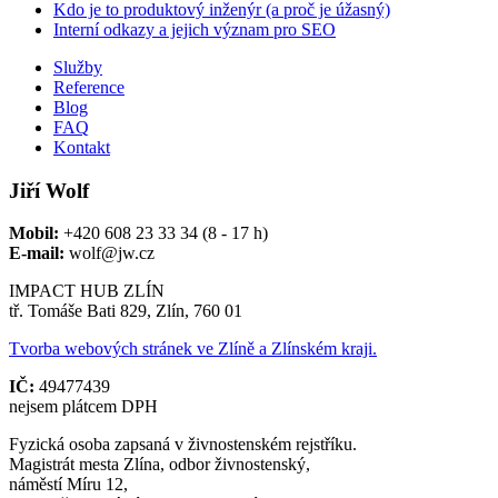
Kdo je to produktový inženýr (a proč je úžasný)
Interní odkazy a jejich význam pro SEO
Služby
Reference
Blog
FAQ
Kontakt
Jiří Wolf
Mobil:
+420 608 23 33 34 (8 - 17 h)
E-mail:
wolf@jw.cz
IMPACT HUB ZLÍN
tř. Tomáše Bati 829, Zlín, 760 01
Tvorba webových stránek ve Zlíně a Zlínském kraji.
IČ:
49477439
nejsem plátcem DPH
Fyzická osoba zapsaná v živnostenském rejstříku.
Magistrát mesta Zlína, odbor živnostenský,
náměstí Míru 12,