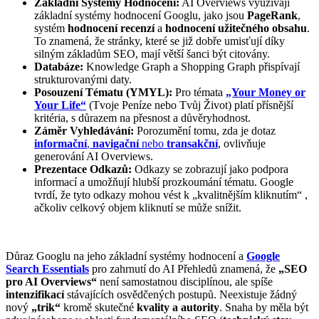
Základní Systémy Hodnocení:
AI Overviews využívají
základní systémy hodnocení Googlu, jako jsou
PageRank
,
systém
hodnocení recenzí
a
hodnocení užitečného obsahu
.
To znamená, že stránky, které se již dobře umisťují díky
silným základům SEO, mají větší šanci být citovány.
Databáze:
Knowledge Graph a Shopping Graph přispívají
strukturovanými daty.
Posouzení Tématu (YMYL):
Pro témata
„Your Money or
Your Life“
(Tvoje Peníze nebo Tvůj Život) platí přísnější
kritéria, s důrazem na přesnost a důvěryhodnost.
Záměr Vyhledávání:
Porozumění tomu, zda je dotaz
informační
,
navigační
nebo
transakční
, ovlivňuje
generování AI Overviews.
Prezentace Odkazů:
Odkazy se zobrazují jako podpora
informací a umožňují hlubší prozkoumání tématu. Google
tvrdí, že tyto odkazy mohou vést k „kvalitnějším kliknutím“ ,
ačkoliv celkový objem kliknutí se může snížit.
Důraz Googlu na jeho základní systémy hodnocení a
Google
Search Essentials
pro zahrnutí do AI Přehledů znamená, že
„SEO
pro AI Overviews“
není samostatnou disciplínou, ale spíše
intenzifikací
stávajících osvědčených postupů. Neexistuje žádný
nový
„trik“
kromě skutečné
kvality a autority
. Snaha by měla být