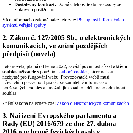
Dostatečný kontrast:
Dobrá čitelnost textu pro osoby se
zrakovým postižením.
Více informací o zákoně naleznete zde:
Přístupnost informačních
systémů veřejné správy
2. Zákon č. 127/2005 Sb., o elektronických
komunikacích, ve znění pozdějších
předpisů (novela)
Tato novela, platná od ledna 2022, zavádí povinnost získat
aktivní
souhlas uživatele
s použitím
souborů cookies
, které nejsou
nezbytné pro fungování webu. Provozovatelé webů musí
uživatelům poskytnout jasné a srozumitelné informace o
používaných cookies a umožnit jim snadno udělit nebo odmítnout
souhlas.
Znění zákona naleznete zde:
Zákon o elektronických komunikacích
3. Nařízení Evropského parlamentu a
Rady (EU) 2016/679 ze dne 27. dubna
2016 o ochraně fyzických osob v