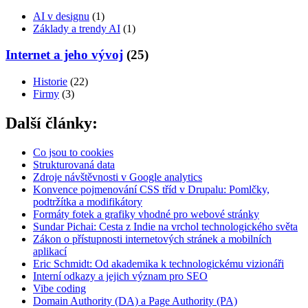
AI v designu
(1)
Základy a trendy AI
(1)
Internet a jeho vývoj
(25)
Historie
(22)
Firmy
(3)
Další články:
Co jsou to cookies
Strukturovaná data
Zdroje návštěvnosti v Google analytics
Konvence pojmenování CSS tříd v Drupalu: Pomlčky,
podtržítka a modifikátory
Formáty fotek a grafiky vhodné pro webové stránky
Sundar Pichai: Cesta z Indie na vrchol technologického světa
Zákon o přístupnosti internetových stránek a mobilních
aplikací
Eric Schmidt: Od akademika k technologickému vizionáři
Interní odkazy a jejich význam pro SEO
Vibe coding
Domain Authority (DA) a Page Authority (PA)