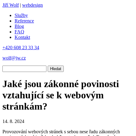
Jiří Wolf
|
webdesign
Služby
Reference
Blog
FAQ
Kontakt
+420 608 23 33 34
wolf@jw.cz
Hledat
Jaké jsou zákonné povinosti
vztahující se k webovým
stránkám?
14. 8. 2024
Provozování webových stránek s sebou nese řadu zákonných