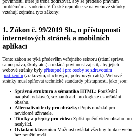
povinností, které je třeba dodržovat, aby se předešlo právním
problémům a sankcím. V České republice se na webové stránky
vztahují zejména tyto zákony:
1. Zákon č. 99/2019 Sb., o přístupnosti
internetových stránek a mobilních
aplikací
Tento zákon se týká především veřejného sektoru (státní správa,
samospráva, školy atd.) a ukládá povinnost zajistit, aby jejich
webové stránky byly
přístupné i pro osoby se zdravotním
postižením
(zrakovým, sluchovým, pohybovým atd.). Webové
stránky musí splňovat technické standardy přístupnosti, jako jsou:
Správná struktura a sémantika HTML:
Používání
nadpisů, odstavců, seznamů atd. pro logické uspořádání
obsahu.
Alternativní texty pro obrázky:
Popis obrázků pro
nevidomé uživatele.
Titulky a přepisy pro videa:
Zpřístupnění video obsahu pro
neslyšící.
Ovládání klávesnicí:
Možnost ovládat všechny funkce webu
bez použití myši.