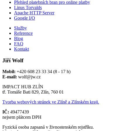
Přehled platebních bran pro online platby
Linus Torvalds
Apache HTTP Server
Google I/O
Služby
Reference
Blog
FAQ
Kontakt
Jiří Wolf
Mobil:
+420 608 23 33 34 (8 - 17 h)
E-mail:
wolf@jw.cz
IMPACT HUB ZLÍN
tř. Tomáše Bati 829, Zlín, 760 01
Tvorba webových stránek ve Zlíně a Zlínském kraji.
IČ:
49477439
nejsem plátcem DPH
Fyzická osoba zapsaná v živnostenském rejstříku.