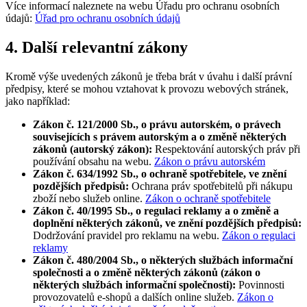
Více informací naleznete na webu Úřadu pro ochranu osobních
údajů:
Úřad pro ochranu osobních údajů
4. Další relevantní zákony
Kromě výše uvedených zákonů je třeba brát v úvahu i další právní
předpisy, které se mohou vztahovat k provozu webových stránek,
jako například:
Zákon č. 121/2000 Sb., o právu autorském, o právech
souvisejících s právem autorským a o změně některých
zákonů (autorský zákon):
Respektování autorských práv při
používání obsahu na webu.
Zákon o právu autorském
Zákon č. 634/1992 Sb., o ochraně spotřebitele, ve znění
pozdějších předpisů:
Ochrana práv spotřebitelů při nákupu
zboží nebo služeb online.
Zákon o ochraně spotřebitele
Zákon č. 40/1995 Sb., o regulaci reklamy a o změně a
doplnění některých zákonů, ve znění pozdějších předpisů:
Dodržování pravidel pro reklamu na webu.
Zákon o regulaci
reklamy
Zákon č. 480/2004 Sb., o některých službách informační
společnosti a o změně některých zákonů (zákon o
některých službách informační společnosti):
Povinnosti
provozovatelů e-shopů a dalších online služeb.
Zákon o