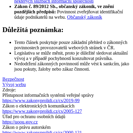
některých službách informační společnosti
Zákon č. 89/2012 Sb., občanský zákoník, ve znění
pozdějších předpisů:
Povinnost zveřejňovat identifikační
údaje podnikatelů na webu.
Občanský zákoník
Důležitá poznámka:
Tento článek poskytuje pouze základní přehled o zákonných
povinnostech provozovatelů webových stránek v ČR.
Legislativa se může měnit, proto je důležité sledovat aktuální
vývoj a v případě pochybností konzultovat právníka.
Nedodržení zákonných povinností může vést k sankcím, jako
jsou pokuty, žaloby nebo zákaz činnosti.
Bezpečnost
Vývoj webu
Zdroje:
Přístupnost informačních systémů veřejné správy
https://www.zakonyprolidi.cz/cs/2019-99
Zákon o elektronických komunikacích
https://www.zakonyprolidi.cz/cs/2005-127
Úřad pro ochranu osobních údajů
https://uoou.gov.cz
Zákon o právu autorském
https://www.zakonyprolidi.cz/cs/2000-121