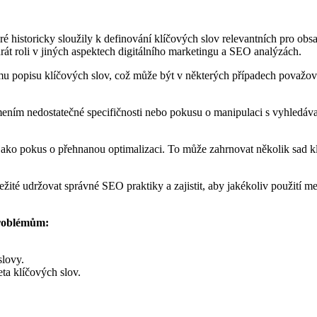
eré historicky sloužily k definování klíčových slov relevantních pro ob
rát roli v jiných aspektech digitálního marketingu a SEO analýzách.
rmu popisu klíčových slov, což může být v některých případech považov
mením nedostatečné specifičnosti nebo pokusu o manipulaci s vyhledáv
 jako pokus o přehnanou optimalizaci. To může zahrnovat několik sad
ežité udržovat správné SEO praktiky a zajistit, aby jakékoliv použití me
 problémům:
slovy.
eta klíčových slov.