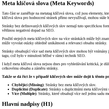
Meta klíčová slova (Meta Keywords)
Tato část se zaměřuje na metatag klíčová slova, což jsou elementy, kt
klíčová slova pro hodnocení stránek přímo nevyužívají, mohou stále h
Stránky bez definovaných klíčových slov nemají tuto specifickou fo
většinou negativní dopad na SEO.
Použití stejných meta klíčových slov na více stránkách může být zna
může vyvolat otázky ohledně unikátnosti a relevanci obsahu stránky.
Stránky obsahující více sad meta klíčových slov mohou být vnímány
tagu, což bylo v minulosti běžné v rámci technik SEO.
I když meta klíčová slova nejsou dnes pro vyhledávání kritická, je důl
celkovému obsahu a záměru stránky.
Takže se dá říct že v případě klíčových slov může dojít k těmto
Chybějící (Missing)
: Stránky bez meta klíčových slov.
Duplicitní (Duplicate)
: Stránky s duplicitními meta klíčovými 
Více (Multiple)
: Stránky, které obsahují více než jednu sadu m
Hlavní nadpisy (H1)