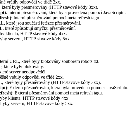
šně vrátily odpovědi ve třídě 2xx.
, které byly přesměrovány (HTTP stavové kódy 3xx).
pt)
: Interní přesměrování, která byla provedena pomocí JavaScriptu.
fresh)
: Interní přesměrování pomocí meta refresh tagu.
RL, které jsou součástí řetězce přesměrování.
RL, které způsobují smyčku přesměrování.
hyby klienta, HTTP stavové kódy 4xx.
chyby serveru, HTTP stavové kódy 5xx.
xterní URL, které byly blokovány souborem robots.txt.
je, které byly blokovány.
které server neodpověděl.
ěšně vrátily odpovědi ve třídě 2xx.
L, které byly přesměrovány (HTTP stavové kódy 3xx).
ipt)
: Externí přesměrování, která byla provedena pomocí JavaScriptu.
fresh)
: Externí přesměrování pomocí meta refresh tagu.
hyby klienta, HTTP stavové kódy 4xx.
 chyby serveru, HTTP stavové kódy 5xx.