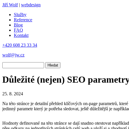
Jiří Wolf
|
webdesign
Služby
Reference
Blog
FAQ
Kontakt
+420 608 23 33 34
wolf@jw.cz
Hledat
Důležité (nejen) SEO parametr
25. 8. 2024
Na této stránce je detailní přehled klíčových on-page parametrů, kter
jedinný parametr který je potřeba sledovat, ještě důležitější je napříkl
Hodnoty definované na této stránce se dají snadno otestovat napříkl
přes odkazy na jednotlivých stránkách celý web a uloží si a zhodnotí 