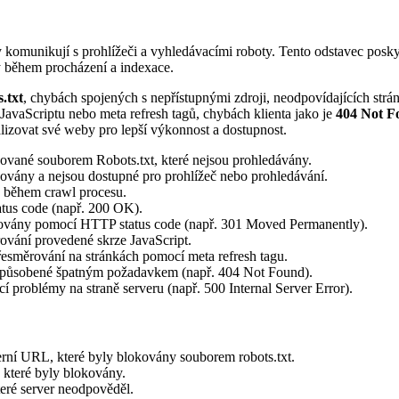
komunikují s prohlížeči a vyhledávacími roboty. Tento odstavec posk
y během procházení a indexace.
.txt
, chybách spojených s nepřístupnými zdroji, neodpovídajících st
avaScriptu nebo meta refresh tagů, chybách klienta jako je
404 Not F
lizovat své weby pro lepší výkonnost a dostupnost.
kované souborem Robots.txt, které nejsou prohledávány.
okovány a nejsou dostupné pro prohlížeč nebo prohledávání.
y během crawl procesu.
atus code (např. 200 OK).
ěrovány pomocí HTTP status code (např. 301 Moved Permanently).
ování provedené skrze JavaScript.
řesměrování na stránkách pomocí meta refresh tagu.
způsobené špatným požadavkem (např. 404 Not Found).
cí problémy na straně serveru (např. 500 Internal Server Error).
terní URL, které byly blokovány souborem robots.txt.
e, které byly blokovány.
teré server neodpověděl.