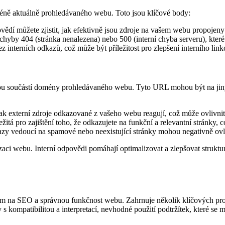
oméně aktuálně prohledávaného webu. Toto jsou klíčové body:
vědí můžete zjistit, jak efektivně jsou zdroje na vašem webu propojeny
u chyby 404 (stránka nenalezena) nebo 500 (interní chyba serveru), kte
z interních odkazů, což může být příležitost pro zlepšení interního link
ejsou součástí domény prohledávaného webu. Tyto URL mohou být na jin
jak externí zdroje odkazované z vašeho webu reagují, což může ovlivni
ežitá pro zajištění toho, že odkazujete na funkční a relevantní stránky
kazy vedoucí na spamové nebo neexistující stránky mohou negativně ov
aci webu. Interní odpovědi pomáhají optimalizovat a zlepšovat struktu
em na SEO a správnou funkčnost webu. Zahrnuje několik klíčových problé
 s kompatibilitou a interpretací, nevhodné použití podtržítek, které 