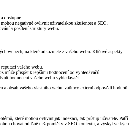
 a dostupné.
ré mohou negativně ovlivnit uživatelskou zkušenost a SEO.
ování a posílení struktury webu.
ých webech, na které odkazujete z vašeho webu. Klíčové aspekty
t reputaci vašeho webu.
, což může přispět k lepšímu hodnocení od vyhledávačů.
livnit hodnocení vašeho webu vyhledávači.
ru a obsah vašeho vlastního webu, zatímco externí odpovědi hodnotí
mů, které mohou ovlivnit jak indexaci, tak přístup uživatele. Patří
se mohou chovat odlišně než pomlčky v SEO kontextu, a výskyt velkých