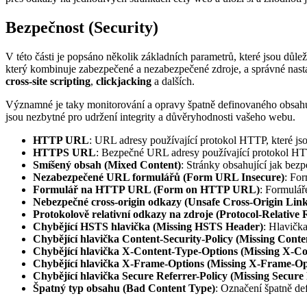
Bezpečnost (Security)
V této části je popsáno několik základních parametrů, které jsou důlež
který kombinuje zabezpečené a nezabezpečené zdroje, a správné nast
cross-site scripting
,
clickjacking
a dalších.
Významné je taky monitorování a opravy špatně definovaného obsah
jsou nezbytné pro udržení integrity a důvěryhodnosti vašeho webu.
HTTP URL
: URL adresy používající protokol HTTP, které 
HTTPS URL
: Bezpečné URL adresy používající protokol H
Smíšený obsah (Mixed Content)
: Stránky obsahující jak be
Nezabezpečené URL formulářů (Form URL Insecure)
: For
Formulář na HTTP URL (Form on HTTP URL)
: Formulář
Nebezpečné cross-origin odkazy (Unsafe Cross-Origin Link
Protokolově relativní odkazy na zdroje (Protocol-Relative
Chybějící HSTS hlavička (Missing HSTS Header)
: Hlavičk
Chybějící hlavička Content-Security-Policy (Missing Conte
Chybějící hlavička X-Content-Type-Options (Missing X-C
Chybějící hlavička X-Frame-Options (Missing X-Frame-Op
Chybějící hlavička Secure Referrer-Policy (Missing Secure
Špatný typ obsahu (Bad Content Type)
: Označení špatně de