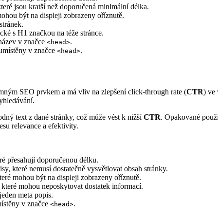
které jsou kratší než doporučená minimální délka.
mohou být na displeji zobrazeny oříznutě.
stránek.
ické s H1 značkou na téže stránce.
n název v značce
.
<head>
 umístěny v značce
.
<head>
amným SEO prvkem a má vliv na zlepšení click-through rate (
CTR
) ve
vyhledávání.
dný text z dané stránky, což může vést k nižší
CTR
. Opakované použi
u relevance a efektivity.
eré přesahují doporučenou délku.
isy, které nemusí dostatečně vysvětlovat obsah stránky.
teré mohou být na displeji zobrazeny oříznutě.
, které mohou neposkytovat dostatek informací.
 jeden meta popis.
místěny v značce
.
<head>