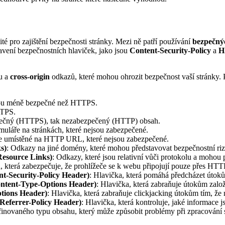
ité pro zajištění bezpečnosti stránky. Mezi ně patří používání
bezpečný
avení bezpečnostních hlaviček, jako jsou
Content-Security-Policy
a
H
u a
cross-origin
odkazů, které mohou ohrozit bezpečnost vaší stránky. 
jsou méně bezpečné než HTTPS.
TTPS.
zpečný (HTTPS), tak nezabezpečený (HTTP) obsah.
muláře na stránkách, které nejsou zabezpečené.
e umístěné na HTTP URL, které nejsou zabezpečené.
s)
: Odkazy na jiné domény, které mohou představovat bezpečnostní riz
 Resource Links)
: Odkazy, které jsou relativní vůči protokolu a mohou
a, která zabezpečuje, že prohlížeče se k webu připojují pouze přes HTT
nt-Security-Policy Header)
: Hlavička, která pomáhá předcházet útokům
ontent-Type-Options Header)
: Hlavička, která zabraňuje útokům za
tions Header)
: Hlavička, která zabraňuje clickjacking útokům tím, ž
 Referrer-Policy Header)
: Hlavička, která kontroluje, jaké informace j
finovaného typu obsahu, který může způsobit problémy při zpracování 