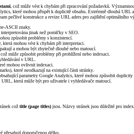
estami
, což může vést k chybám při zpracování požadavků. Významnou 
lytics, které mohou přispět k duplicitě obsahu. Extrémně dlouhá URL a 
znam pečlivé konstrukce a revize URL adres pro zajištění optimálního 
 ne-ASCII znaky.
t interpretována jinak než pomlčky v SEO.
ohou způsobit problémy s konzistencí.
 která mohou vést k chybám při interpretaci.
opakují a mohou být zbytečně dlouhé nebo matoucí.
 což může způsobit problémy při prohlížení nebo indexaci.
vyhledávání v URL.
eré mohou ovlivnit indexaci.
ks), které neodkazují na existující části stránky.
bsahující parametry Google Analytics, které mohou způsobit duplicity
 URL, která může být pro uživatele i vyhledávače matoucí.
tránek což
title (page titles)
jsou. Názvy stránek jsou důležité pro index
eré přesahují doporučenou délku.