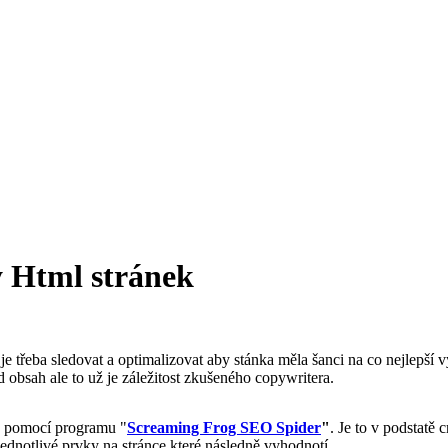
y Html stránek
é je třeba sledovat a optimalizovat aby stánka měla šanci na co nejlepš
ad obsah ale to už je záležitost zkušeného copywritera.
ad pomocí programu "
Screaming Frog SEO Spider
"
. Je to v podstatě
jednotlivé prvky na stránce které následně vyhodnotí.