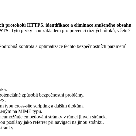
ch protokolů HTTPS
,
identifikace a eliminace smíšeného obsahu
,
STS
. Tyto prvky jsou základem pro prevenci různých útoků, včetně
Podrobná kontrola a optimalizace těchto bezpečnostních parametrů
ika.
 potenciálně způsobit bezpečnostní problémy.
PS.
 typu cross-site scripting a dalším útokům.
loženým na MIME typu.
e neumožňuje embedování stránky v rámci jiných stránek.
sou posílány jako referrer při navigaci na jinou stránku.
stránky.