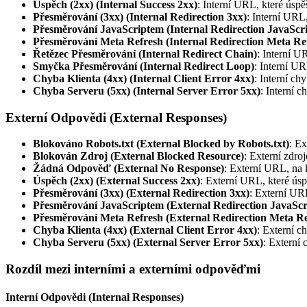
Úspěch (2xx) (Internal Success 2xx)
: Interní URL, které úspě
Přesměrování (3xx) (Internal Redirection 3xx)
: Interní URL
Přesměrování JavaScriptem (Internal Redirection JavaScri
Přesměrování Meta Refresh (Internal Redirection Meta Re
Řetězec Přesměrování (Internal Redirect Chain)
: Interní U
Smyčka Přesměrování (Internal Redirect Loop)
: Interní U
Chyba Klienta (4xx) (Internal Client Error 4xx)
: Interní c
Chyba Serveru (5xx) (Internal Server Error 5xx)
: Interní 
Externí Odpovědi (External Responses)
Blokováno Robots.txt (External Blocked by Robots.txt)
: E
Blokován Zdroj (External Blocked Resource)
: Externí zdro
Žádná Odpověď (External No Response)
: Externí URL, na 
Úspěch (2xx) (External Success 2xx)
: Externí URL, které úsp
Přesměrování (3xx) (External Redirection 3xx)
: Externí UR
Přesměrování JavaScriptem (External Redirection JavaScr
Přesměrování Meta Refresh (External Redirection Meta Re
Chyba Klienta (4xx) (External Client Error 4xx)
: Externí c
Chyba Serveru (5xx) (External Server Error 5xx)
: Externí
Rozdíl mezi interními a externími odpověďmi
Interní Odpovědi (Internal Responses)