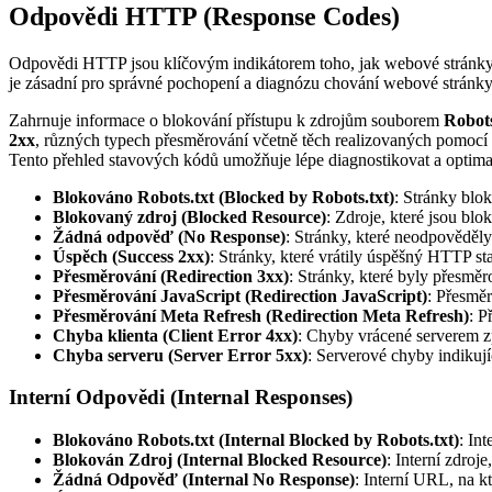
Odpovědi HTTP (Response Codes)
Odpovědi HTTP jsou klíčovým indikátorem toho, jak webové stránky 
je zásadní pro správné pochopení a diagnózu chování webové stránk
Zahrnuje informace o blokování přístupu k zdrojům souborem
Robots
2xx
, různých typech přesměrování včetně těch realizovaných pomocí J
Tento přehled stavových kódů umožňuje lépe diagnostikovat a optima
Blokováno Robots.txt (Blocked by Robots.txt)
: Stránky blo
Blokovaný zdroj (Blocked Resource)
: Zdroje, které jsou bl
Žádná odpověď (No Response)
: Stránky, které neodpověděl
Úspěch (Success 2xx)
: Stránky, které vrátily úspěšný HTTP st
Přesměrování (Redirection 3xx)
: Stránky, které byly přesm
Přesměrování JavaScript (Redirection JavaScript)
: Přesměr
Přesměrování Meta Refresh (Redirection Meta Refresh)
: P
Chyba klienta (Client Error 4xx)
: Chyby vrácené serverem 
Chyba serveru (Server Error 5xx)
: Serverové chyby indikují
Interní Odpovědi (Internal Responses)
Blokováno Robots.txt (Internal Blocked by Robots.txt)
: In
Blokován Zdroj (Internal Blocked Resource)
: Interní zdroj
Žádná Odpověď (Internal No Response)
: Interní URL, na k