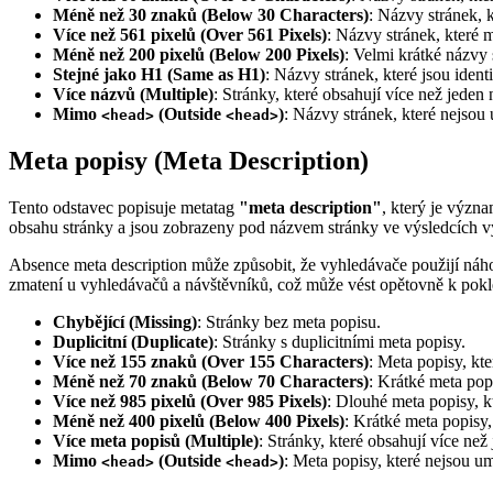
Méně než 30 znaků (Below 30 Characters)
: Názvy stránek, 
Více než 561 pixelů (Over 561 Pixels)
: Názvy stránek, které 
Méně než 200 pixelů (Below 200 Pixels)
: Velmi krátké názvy 
Stejné jako H1 (Same as H1)
: Názvy stránek, které jsou ident
Více názvů (Multiple)
: Stránky, které obsahují více než jede
Mimo
(Outside
)
: Názvy stránek, které nejsou
<head>
<head>
Meta popisy (Meta Description)
Tento odstavec popisuje metatag
"meta description"
, který je význ
obsahu stránky a jsou zobrazeny pod názvem stránky ve výsledcích 
Absence meta description může způsobit, že vyhledávače použijí náho
zmatení u vyhledávačů a návštěvníků, což může vést opětovně k pokles
Chybějící (Missing)
: Stránky bez meta popisu.
Duplicitní (Duplicate)
: Stránky s duplicitními meta popisy.
Více než 155 znaků (Over 155 Characters)
: Meta popisy, kt
Méně než 70 znaků (Below 70 Characters)
: Krátké meta pop
Více než 985 pixelů (Over 985 Pixels)
: Dlouhé meta popisy, k
Méně než 400 pixelů (Below 400 Pixels)
: Krátké meta popisy
Více meta popisů (Multiple)
: Stránky, které obsahují více než
Mimo
(Outside
)
: Meta popisy, které nejsou u
<head>
<head>