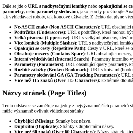
Dále se jde o
URL s nadbytečnými lomítky
nebo
opakujícími se c
parametry
, nebo
parametry sledování
, jako jsou ty pro Google Ana
jak vyhledávací roboty, tak koncové uživatele. Z těchto dat plyne vý
Ne-ASCII znaky (Non ASCII Characters)
: URL obsahující
Podtržítka (Underscores)
: URL s podtržítky, která mohou bý
Velká písmena (Uppercase)
: URL s velkými písmeny, která m
Více lomítek (Multiple Slashes)
: URL s nadbytečnými lomítky,
Opakující se cesty (Repetitive Path)
: Cesty v URL, které se 
Obsahuje mezery (Contains Space)
: URL obsahující mezery,
Interní vyhledávání (Internal Search)
: Parametry interního 
Parametry (Parameters)
: URL obsahující query parametry, kt
Rozbité záložky (Broken Bookmark)
: URL s kotvami (bookmar
Parametry sledování GA (GA Tracking Parameters)
: URL o
Více než 115 znaků (Over 115 Characters)
: Extrémně dlouhá
Názvy stránek (Page Titles)
Tento odstavec se zaměřuje na jedny z nejvýznamnějších parametrů s
může významně ovlivnit viditelnost stránky.
Chybějící (Missing)
: Stránky bez názvu.
Duplicitní (Duplicate)
: Stránky s duplicitními názvy.
Více než 60 znaků (Over 60 Characters)
: Názvy stránek, kt