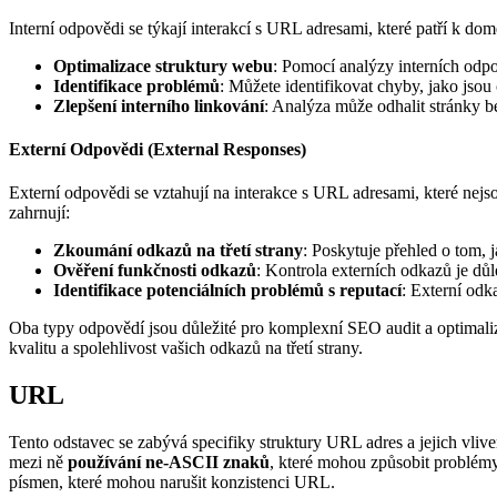
Interní odpovědi se týkají interakcí s URL adresami, které patří k d
Optimalizace struktury webu
: Pomocí analýzy interních odpo
Identifikace problémů
: Můžete identifikovat chyby, jako jso
Zlepšení interního linkování
: Analýza může odhalit stránky be
Externí Odpovědi (External Responses)
Externí odpovědi se vztahují na interakce s URL adresami, které n
zahrnují:
Zkoumání odkazů na třetí strany
: Poskytuje přehled o tom, 
Ověření funkčnosti odkazů
: Kontrola externích odkazů je důl
Identifikace potenciálních problémů s reputací
: Externí od
Oba typy odpovědí jsou důležité pro komplexní SEO audit a optimaliz
kvalitu a spolehlivost vašich odkazů na třetí strany.
URL
Tento odstavec se zabývá specifiky struktury URL adres a jejich vliv
mezi ně
používání ne-ASCII znaků
, které mohou způsobit problémy
písmen, které mohou narušit konzistenci URL.