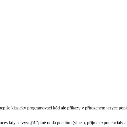
 nepíše klasický programovací kód ale přikazy v přirozeném jazyce popi
oces kdy se vývojář "plně oddá pocitům (vibes), přijme exponenciály a