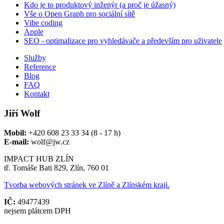
Kdo je to produktový inženýr (a proč je úžasný)
Vše o Open Graph pro sociální sítě
Vibe coding
Apple
SEO - optimalizace pro vyhledávače a především pro uživatele
Služby
Reference
Blog
FAQ
Kontakt
Jiří Wolf
Mobil:
+420 608 23 33 34 (8 - 17 h)
E-mail:
wolf@jw.cz
IMPACT HUB ZLÍN
tř. Tomáše Bati 829, Zlín, 760 01
Tvorba webových stránek ve Zlíně a Zlínském kraji.
IČ:
49477439
nejsem plátcem DPH