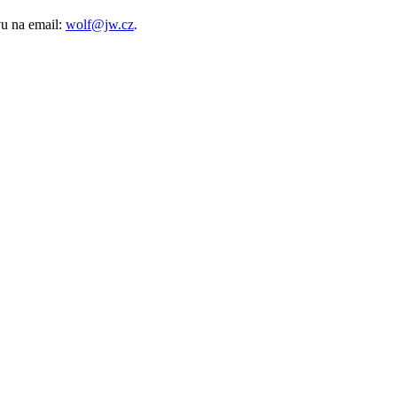
vu na email:
wolf@jw.cz
.