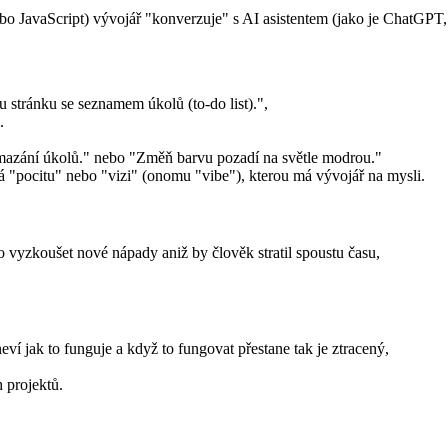
 JavaScript) vývojář "konverzuje" s AI asistentem (jako je ChatGPT, C
stránku se seznamem úkolů (to-do list).",
.
na mazání úkolů." nebo "Změň barvu pozadí na světle modrou."
 "pocitu" nebo "vizi" (onomu "vibe"), kterou má vývojář na mysli.
o vyzkoušet nové nápady aniž by člověk stratil spoustu času,
eví jak to funguje a když to fungovat přestane tak je ztracený,
 projektů.