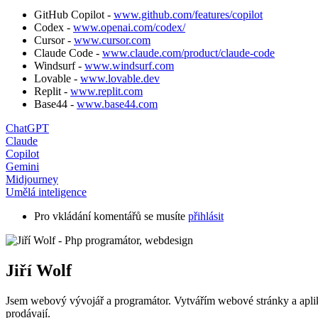
GitHub Copilot -
www.github.com/features/copilot
Codex -
www.openai.com/codex/
Cursor -
www.cursor.com
Claude Code -
www.claude.com/product/claude-code
Windsurf -
www.windsurf.com
Lovable -
www.lovable.dev
Replit -
www.replit.com
Base44 -
www.base44.com
ChatGPT
Claude
Copilot
Gemini
Midjourney
Umělá inteligence
Pro vkládání komentářů se musíte
přihlásit
Jiří Wolf
Jsem webový vývojář a programátor. Vytvářím webové stránky a apli
prodávají.