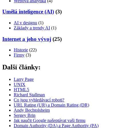
Webová analytika
(4)
Umělá inteligence (AI)
(3)
AI v designu
(1)
Základy a trendy AI
(1)
Internet a jeho vývoj
(25)
Historie
(22)
Firmy
(3)
Další články:
Larry Page
UNIX
HTML5
Richard Stallman
Co jsou vyhledávací roboti?
URL Rating (UR) a Domain Rating (DR)
Andy Bechtolsheim
Sergey Brin
Jak naučit Google našeptávat vaši firmu
Domain Authority (DA) a Page Authority (PA)