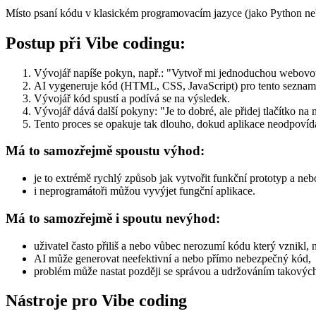
Místo psaní kódu v klasickém programovacím jazyce (jako Python nebo
Postup při Vibe codingu:
Vývojář napíše pokyn, např.: "Vytvoř mi jednoduchou webovou 
AI vygeneruje kód (HTML, CSS, JavaScript) pro tento seznam
Vývojář kód spustí a podívá se na výsledek.
Vývojář dává další pokyny: "Je to dobré, ale přidej tlačítko 
Tento proces se opakuje tak dlouho, dokud aplikace neodpovídá
Má to samozřejmě spoustu výhod:
je to extrémě rychlý způsob jak vytvořit funkční prototyp a neb
i neprogramátoři můžou vyvýjet fungční aplikace.
Má to samozřejmě i spoutu nevýhod:
uživatel často přiliš a nebo vůbec nerozumí kódu který vznikl, n
AI může generovat neefektivní a nebo přímo nebezpečný kód,
problém může nastat později se správou a udržováním takových
Nástroje pro Vibe coding