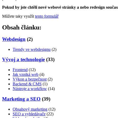
Pokud by jste chtěli nové webové stránky a nebo redesign souča
Můžete taky využít
tento formulář
Obsah článku:
Webdesign
(2)
Trendy ve webdesignu
(2)
Vývoj a technologie
(33)
Frontend
(12)
Jak vzniká web
(4)
Výkon a bezpečnost
(2)
Backend & CMS
(1)
Nástroje a workflow
(14)
Marketing a SEO
(39)
Obsahový marketing
(12)
SEO a vyhledávače
(22)