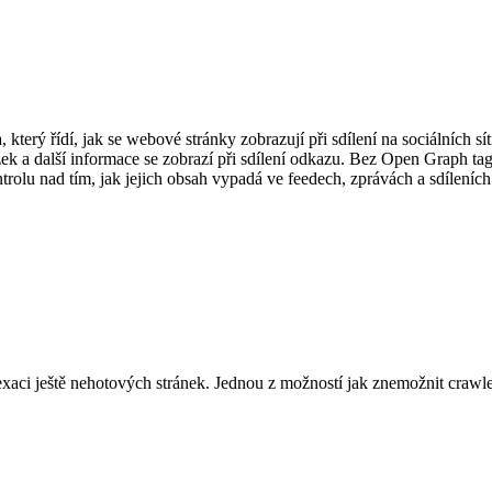
terý řídí, jak se webové stránky zobrazují při sdílení na sociálních sít
k a další informace se zobrazí při sdílení odkazu. Bez Open Graph tagů 
rolu nad tím, jak jejich obsah vypadá ve feedech, zprávách a sdíleních
exaci ještě nehotových stránek. Jednou z možností jak znemožnit craw