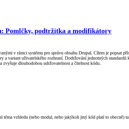
: Pomlčky, podtržítka a modifikátory
anými v rámci systému pro správu obsahu Drupal. Cílem je popsat přís
ktury a variant uživatelského rozhraní. Dodržování jednotných standardů
 a zvyšuje dlouhodobou udržovatelnost a čitelnost kódu.
pal téma vzhledu (nebo modul, nebo jakýkoli jiný kód platí to obecně) t