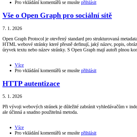
Pro vkládání komentářů se musíte
MariaDB
přihlásit
Vše o Open Graph pro sociální sítě
7. 1. 2026
Open Graph Protocol je otevřený standard pro strukturovaná metadata, k
HTML webové stránky které přesně definují, jaký název, popis, obráze
úryvek textu nebo název stránky. S Open Graph mají autoři plnou kont
Více
about
Pro vkládání komentářů se musíte
Vše
přihlásit
o
Open
HTTP autentizace
Graph
pro
5. 1. 2026
sociální
sítě
Při vývoji webových stránek je důležité zabránit vyhledávačům v ind
ale účinná a snadno použitelná metoda.
Více
about
Pro vkládání komentářů se musíte
HTTP
přihlásit