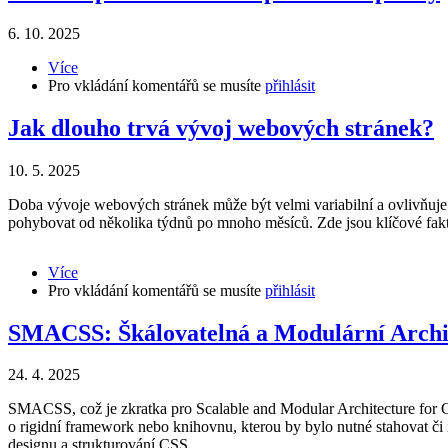
6. 10. 2025
Více
about
Pro vkládání komentářů se musíte
Přehled
přihlásit
platebních
bran
Jak dlouho trvá vývoj webových stránek?
pro
online
10. 5. 2025
platby
Doba vývoje webových stránek může být velmi variabilní a ovlivňuje
pohybovat od několika týdnů po mnoho měsíců. Zde jsou klíčové fakto
Více
about
Pro vkládání komentářů se musíte
Jak
přihlásit
dlouho
trvá
SMACSS: Škálovatelná a Modulární Archi
vývoj
webových
24. 4. 2025
stránek?
SMACSS, což je zkratka pro Scalable and Modular Architecture for C
o rigidní framework nebo knihovnu, kterou by bylo nutné stahovat či 
designu a strukturování CSS.