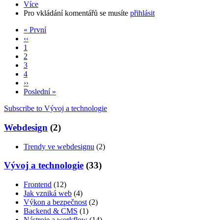
modifikátory
Více
about
Pro vkládání komentářů se musíte
Jak
přihlásit
umístit
First
« První
kod
page
Předchozí
‹‹
na
Pagination
stránka
Stránka
1
Packagist.org
Aktuální
2
stránka
Stránka
3
Stránka
4
Následující
››
stránka
Poslední
Poslední »
stránka
Subscribe to Vývoj a technologie
Webdesign
(2)
Trendy ve webdesignu
(2)
Vývoj a technologie
(33)
Frontend
(12)
Jak vzniká web
(4)
Výkon a bezpečnost
(2)
Backend & CMS
(1)
Nástroje a workflow
(14)