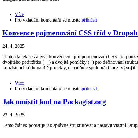
Více
about
Pro vkládání komentářů se musíte
SMACSS:
přihlásit
Škálovatelná
a
Konvence pojmenování CSS tříd v Drupalu
Modulární
Architektura
24. 4. 2025
pro
CSS
Tento článek se zabývá konvencemi pro pojmenování CSS tříd použív
dvojitého podtržítka (__) a dvojité pomlčky (--) pro definování stru
konzistenci kódu napříč projekty, usnadňuje spolupráci mezi vývojáři
Více
about
Pro vkládání komentářů se musíte
Konvence
přihlásit
pojmenování
CSS
Jak umístit kod na Packagist.org
tříd
v
23. 4. 2025
Drupalu:
Pomlčky,
Tento článek popisuje jak správně strukturovat a nastavit vlastní Dru
podtržítka
a