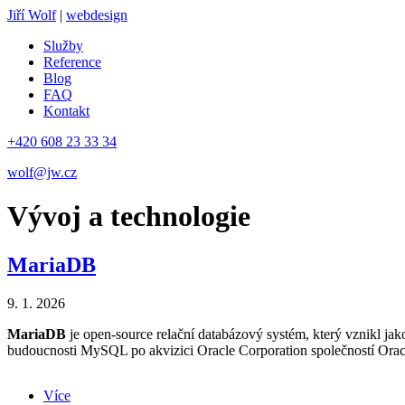
Jiří Wolf
|
webdesign
Služby
Reference
Blog
FAQ
Kontakt
+420 608 23 33 34
wolf@jw.cz
Vývoj a technologie
MariaDB
9. 1. 2026
MariaDB
je open-source relační databázový systém, který vznikl j
budoucnosti MySQL po akvizici Oracle Corporation společností Oracle
Více
about