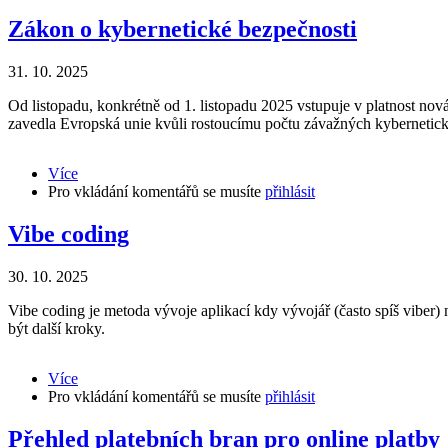
autentizace
Zákon o kybernetické bezpečnosti
31. 10. 2025
Od listopadu, konkrétně od 1. listopadu 2025 vstupuje v platnost no
zavedla Evropská unie kvůli rostoucímu počtu závažných kybernetic
Více
about
Pro vkládání komentářů se musíte
Zákon
přihlásit
o
kybernetické
Vibe coding
bezpečnosti
30. 10. 2025
Vibe coding je metoda vývoje aplikací kdy vývojář (často spíš viber)
být další kroky.
Více
about
Pro vkládání komentářů se musíte
Vibe
přihlásit
coding
Přehled platebních bran pro online platby