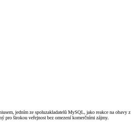
iusem, jedním ze spoluzakladatelů MySQL, jako reakce na obavy z
pný pro širokou veřejnost bez omezení komerčními zájmy.