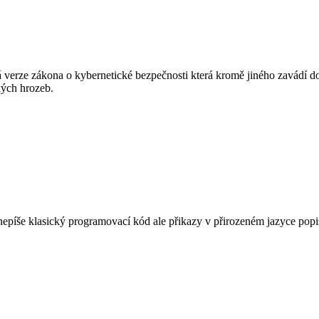
vá verze zákona o kybernetické bezpečnosti která kromě jiného zavádí
kých hrozeb.
 nepíše klasický programovací kód ale přikazy v přirozeném jazyce popi