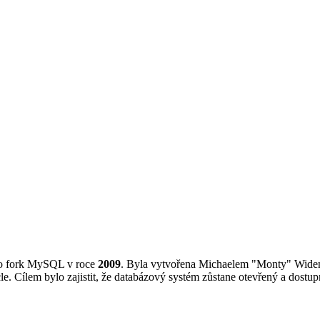
ako fork MySQL v roce
2009
. Byla vytvořena Michaelem "Monty" Widen
. Cílem bylo zajistit, že databázový systém zůstane otevřený a dostu