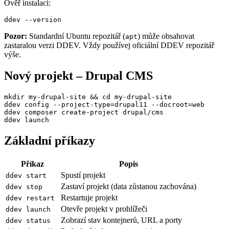
Ověř instalaci:
ddev --version
Pozor:
Standardní Ubuntu repozitář (
) může obsahovat
apt
zastaralou verzi DDEV. Vždy používej oficiální DDEV repozitář
výše.
Nový projekt – Drupal CMS
mkdir my-drupal-site && cd my-drupal-site

ddev config --project-type=drupal11 --docroot=web

ddev composer create-project drupal/cms

ddev launch
Základní příkazy
Příkaz
Popis
Spustí projekt
ddev start
Zastaví projekt (data zůstanou zachována)
ddev stop
Restartuje projekt
ddev restart
Otevře projekt v prohlížeči
ddev launch
Zobrazí stav kontejnerů, URL a porty
ddev status