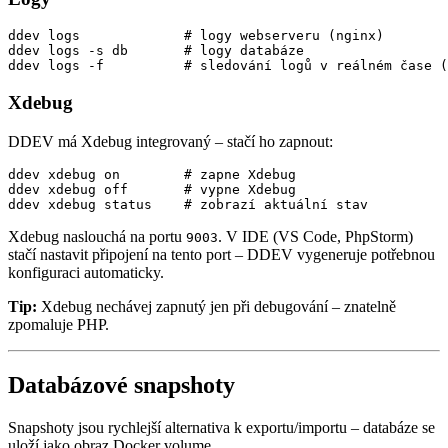
ddev logs             # logy webserveru (nginx)

ddev logs -s db       # logy databáze

ddev logs -f          # sledování logů v reálném čase (
Xdebug
DDEV má Xdebug integrovaný – stačí ho zapnout:
ddev xdebug on        # zapne Xdebug

ddev xdebug off       # vypne Xdebug

ddev xdebug status    # zobrazí aktuální stav
Xdebug naslouchá na portu
. V IDE (VS Code, PhpStorm)
9003
stačí nastavit připojení na tento port – DDEV vygeneruje potřebnou
konfiguraci automaticky.
Tip:
Xdebug nechávej zapnutý jen při debugování – znatelně
zpomaluje PHP.
Databázové snapshoty
Snapshoty jsou rychlejší alternativa k exportu/importu – databáze se
uloží jako obraz Docker volume.