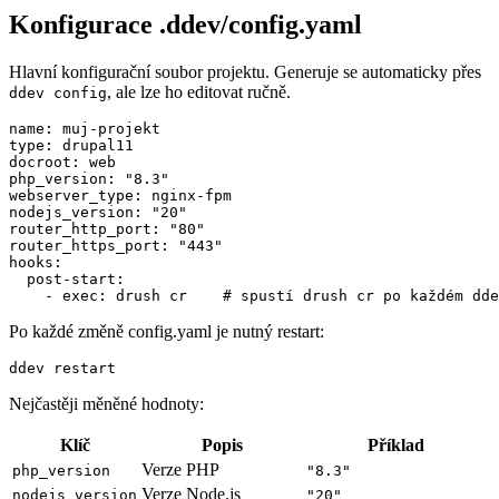
Konfigurace .ddev/config.yaml
Hlavní konfigurační soubor projektu. Generuje se automaticky přes
, ale lze ho editovat ručně.
ddev config
name: muj-projekt

type: drupal11

docroot: web

php_version: "8.3"

webserver_type: nginx-fpm

nodejs_version: "20"

router_http_port: "80"

router_https_port: "443"

hooks:

  post-start:

    - exec: drush cr    # spustí drush cr po každém dde
Po každé změně config.yaml je nutný restart:
ddev restart
Nejčastěji měněné hodnoty:
Klíč
Popis
Příklad
Verze PHP
php_version
"8.3"
Verze Node.js
nodejs_version
"20"