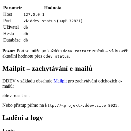
Parametr
Hodnota
Host
127.0.0.1
Port
viz
(např.
)
ddev status
32821
Uživatel
db
Heslo
db
Databáze
db
Pozor:
Port se může po každém
změnit – vždy ověř
ddev restart
aktuální hodnotu přes
.
ddev status
Mailpit – zachytávání e-mailů
DDEV v základu obsahuje
Mailpit
pro zachytávání odchozích e-
mailů:
ddev mailpit
Nebo přistup přímo na
.
http://<projekt>.ddev.site:8025
Ladění a logy
Logy