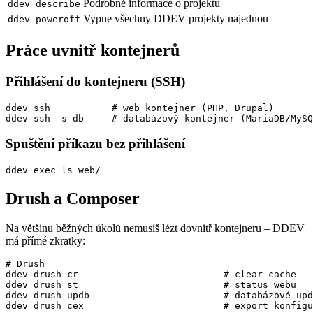
Podrobné informace o projektu
ddev describe
Vypne všechny DDEV projekty najednou
ddev poweroff
Práce uvnitř kontejnerů
Přihlášení do kontejneru (SSH)
ddev ssh           # web kontejner (PHP, Drupal)

ddev ssh -s db     # databázový kontejner (MariaDB/MySQ
Spuštění příkazu bez přihlášení
ddev exec ls web/
Drush a Composer
Na většinu běžných úkolů nemusíš lézt dovnitř kontejneru – DDEV
má přímé zkratky:
# Drush

ddev drush cr                          # clear cache

ddev drush st                          # status webu

ddev drush updb                        # databázové upd
ddev drush cex                         # export konfigu