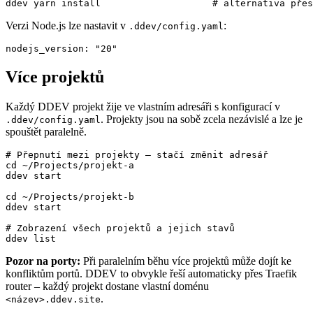
ddev yarn install                    # alternativa přes
Verzi Node.js lze nastavit v
:
.ddev/config.yaml
nodejs_version: "20"
Více projektů
Každý DDEV projekt žije ve vlastním adresáři s konfigurací v
. Projekty jsou na sobě zcela nezávislé a lze je
.ddev/config.yaml
spouštět paralelně.
# Přepnutí mezi projekty – stačí změnit adresář

cd ~/Projects/projekt-a

ddev start

cd ~/Projects/projekt-b

ddev start

# Zobrazení všech projektů a jejich stavů

ddev list
Pozor na porty:
Při paralelním běhu více projektů může dojít ke
konfliktům portů. DDEV to obvykle řeší automaticky přes Traefik
router – každý projekt dostane vlastní doménu
.
<název>.ddev.site