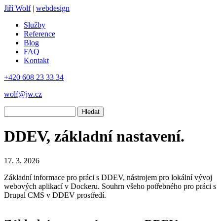
Jiří Wolf
|
webdesign
Služby
Reference
Blog
FAQ
Kontakt
+420 608 23 33 34
wolf@jw.cz
Hledat
DDEV, základní nastavení.
17. 3. 2026
Základní informace pro práci s DDEV, nástrojem pro lokální vývoj
webových aplikací v Dockeru. Souhrn všeho potřebného pro práci s
Drupal CMS v DDEV prostředí.