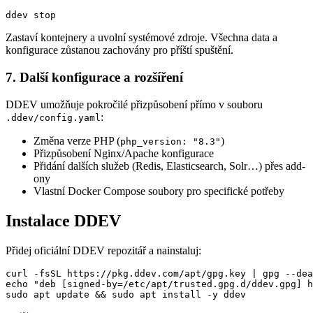
ddev stop
Zastaví kontejnery a uvolní systémové zdroje. Všechna data a
konfigurace zůstanou zachovány pro příští spuštění.
7. Další konfigurace a rozšíření
DDEV umožňuje pokročilé přizpůsobení přímo v souboru
:
.ddev/config.yaml
Změna verze PHP (
)
php_version: "8.3"
Přizpůsobení Nginx/Apache konfigurace
Přidání dalších služeb (Redis, Elasticsearch, Solr…) přes add-
ony
Vlastní Docker Compose soubory pro specifické potřeby
Instalace DDEV
Přidej oficiální DDEV repozitář a nainstaluj:
curl -fsSL https://pkg.ddev.com/apt/gpg.key | gpg --dea
echo "deb [signed-by=/etc/apt/trusted.gpg.d/ddev.gpg] h
sudo apt update && sudo apt install -y ddev