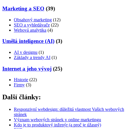
Marketing a SEO
(39)
Obsahový marketing
(12)
SEO a vyhledávače
(22)
Webová analytika
(4)
Umělá inteligence (AI)
(3)
AI v designu
(1)
Základy a trendy AI
(1)
Internet a jeho vývoj
(25)
Historie
(22)
Firmy
(3)
Další články:
Responzivní webdesign: důležitá vlastnost Vašich webových
stránek
Význam webových stránek v online marketingu
Kdo je to produktový inženýr (a proč je úžasný)