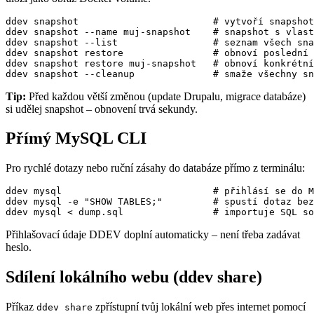
ddev snapshot                        # vytvoří snapshot
ddev snapshot --name muj-snapshot    # snapshot s vlast
ddev snapshot --list                 # seznam všech sna
ddev snapshot restore                # obnoví poslední 
ddev snapshot restore muj-snapshot   # obnoví konkrétní
ddev snapshot --cleanup              # smaže všechny sn
Tip:
Před každou větší změnou (update Drupalu, migrace databáze)
si udělej snapshot – obnovení trvá sekundy.
Přímý MySQL CLI
Pro rychlé dotazy nebo ruční zásahy do databáze přímo z terminálu:
ddev mysql                           # přihlásí se do M
ddev mysql -e "SHOW TABLES;"         # spustí dotaz bez
ddev mysql < dump.sql                # importuje SQL so
Přihlašovací údaje DDEV doplní automaticky – není třeba zadávat
heslo.
Sdílení lokálního webu (ddev share)
Příkaz
zpřístupní tvůj lokální web přes internet pomocí
ddev share