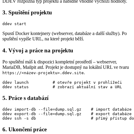
DDEV rozpozná typ projektu a nabídne vhodné výchozí hodnoty.
3. Spuštění projektu
ddev start
Spustí Docker kontejnery (webserver, databáze a další služby). Po
spuštění vypíše URL, na které projekt běží.
4. Vývoj a práce na projektu
Po spuštění máš k dispozici kompletní prostředí – webserver,
MariaDB, Mailpit atd. Projekt je dostupný na lokální URL ve tvaru
.
https://<název-projektu>.ddev.site
ddev launch          # otevře projekt v prohlížeči

ddev status          # zobrazí aktuální stav a URL
5. Práce s databází
ddev import-db --file=dump.sql.gz    # import databáze

ddev export-db --file=dump.sql.gz    # export databáze

ddev ssh -s db                       # přímý přístup do
6. Ukončení práce