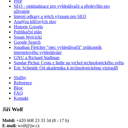
PHP
SEO - optimalizace pro vyhledávače a především pro
uživatele
Interní odkazy a jejich význam pro SEO
Analýza klíčových slov
Historie Googlu
Publikační plán
Susan Wojcicki
Google Search
Jonathan Fletcher "otec vyhledávačů" průkopník
internetového vyhledávání
GNU a Richard Stallman
Sundar Pichai: Cesta z Indie na vrchol technologického světa
Eric Schmidt: Od akademika k technologickému vizionáři
Služby
Reference
Blog
FAQ
Kontakt
Jiří Wolf
Mobil:
+420 608 23 33 34 (8 - 17 h)
E-mail:
wolf@jw.cz