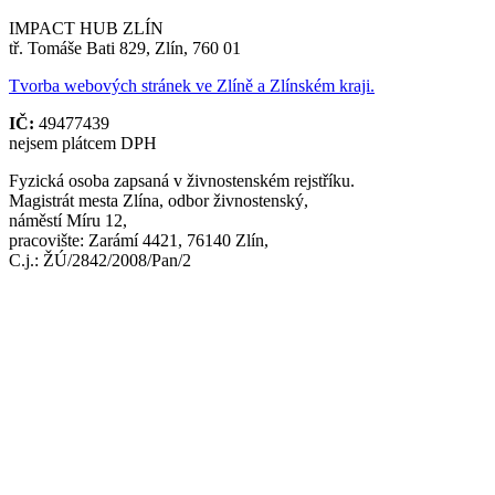
IMPACT HUB ZLÍN
tř. Tomáše Bati 829, Zlín, 760 01
Tvorba webových stránek ve Zlíně a Zlínském kraji.
IČ:
49477439
nejsem plátcem DPH
Fyzická osoba zapsaná v živnostenském rejstříku.
Magistrát mesta Zlína, odbor živnostenský,
náměstí Míru 12,
pracovište: Zarámí 4421, 76140 Zlín,
C.j.: ŽÚ/2842/2008/Pan/2