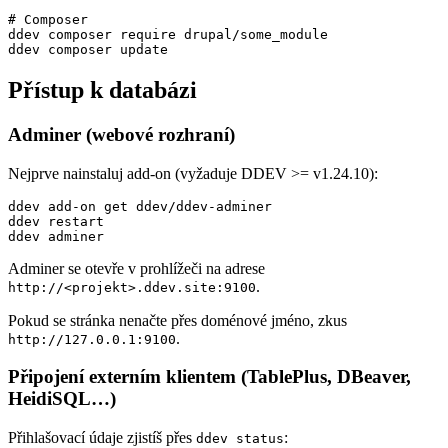
# Composer

ddev composer require drupal/some_module

ddev composer update
Přístup k databázi
Adminer (webové rozhraní)
Nejprve nainstaluj add-on (vyžaduje DDEV >= v1.24.10):
ddev add-on get ddev/ddev-adminer

ddev restart

ddev adminer
Adminer se otevře v prohlížeči na adrese
.
http://<projekt>.ddev.site:9100
Pokud se stránka nenačte přes doménové jméno, zkus
.
http://127.0.0.1:9100
Připojení externím klientem (TablePlus, DBeaver,
HeidiSQL…)
Přihlašovací údaje zjistíš přes
:
ddev status