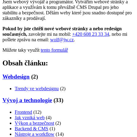
Jsem webový vývojář a programátor. Vytvářím webové stránky a
aplikace a využívám k tomu převážně CMS Drupal pro jeho
stabilitu a bezpečnost. Dělám weby které jsou snadno dostupné pro
zákazníky a prodávají.
Pokud by jste chtěli nové webové stránky a nebo redesign
současných,
zavolejte mi na mobil:
+420 608 23 33 34
, nebo mi
pošlete zprávu na email:
wolf@jw.cz
.
Můžete taky využít
tento formulář
Obsah článku:
Webdesign
(2)
Trendy ve webdesignu
(2)
Vývoj a technologie
(33)
Frontend
(12)
Jak vzniká web
(4)
Výkon a bezpečnost
(2)
Backend & CMS
(1)
Nástroje a workflow
(14)