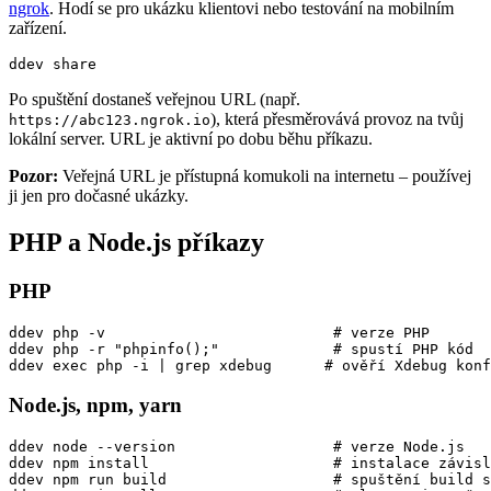
ngrok
. Hodí se pro ukázku klientovi nebo testování na mobilním
zařízení.
ddev share
Po spuštění dostaneš veřejnou URL (např.
), která přesměrovává provoz na tvůj
https://abc123.ngrok.io
lokální server. URL je aktivní po dobu běhu příkazu.
Pozor:
Veřejná URL je přístupná komukoli na internetu – používej
ji jen pro dočasné ukázky.
PHP a Node.js příkazy
PHP
ddev php -v                          # verze PHP

ddev php -r "phpinfo();"             # spustí PHP kód

ddev exec php -i | grep xdebug      # ověří Xdebug konf
Node.js, npm, yarn
ddev node --version                  # verze Node.js

ddev npm install                     # instalace závisl
ddev npm run build                   # spuštění build s