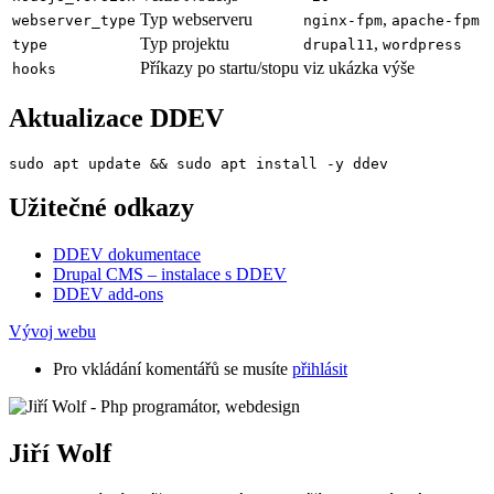
Typ webserveru
,
webserver_type
nginx-fpm
apache-fpm
Typ projektu
,
type
drupal11
wordpress
Příkazy po startu/stopu
viz ukázka výše
hooks
Aktualizace DDEV
sudo apt update && sudo apt install -y ddev
Užitečné odkazy
DDEV dokumentace
Drupal CMS – instalace s DDEV
DDEV add-ons
Vývoj webu
Pro vkládání komentářů se musíte
přihlásit
Jiří Wolf