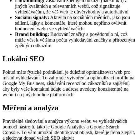
Linkbuilding:
Získávání zpětných odkazů (backlinků) z
jiných kvalitních a relevantních webů, což signalizuje
vyhledávačům, že váš web je důvěryhodný a autoritativní
Sociální signály:
Aktivita na sociálních médiích, jako jsou
sdílení, lajky a komentáře, které mohou nepřímo ovlivnit
hodnocení webu ve vyhledávačích
Brand building:
Budování značky a povědomí o ní, což
může vést k většímu počtu vyhledávání značky a přirozeným
zpětným odkazům
Lokální SEO
Pokud máte fyzické podnikání, je důležité optimalizovat web pro
místní vyhledávání. To zahrnuje vytvoření a optimalizaci profilu na
Google My Business, získávání recenzí od zákazníků a zajištění,
aby byly vaše kontaktní údaje a adresa uvedeny konzistentně na
webu i na jiných online platformách
Měření a analýza
Pravidelné sledování a analýza výkonu webu ve vyhledávačích
pomocí nástrojů, jako je Google Analytics a Google Search
Console. To vám umožní identifikovat oblasti, které je třeba zlepšit,
a sledovat dopad vašich SEO aktivit