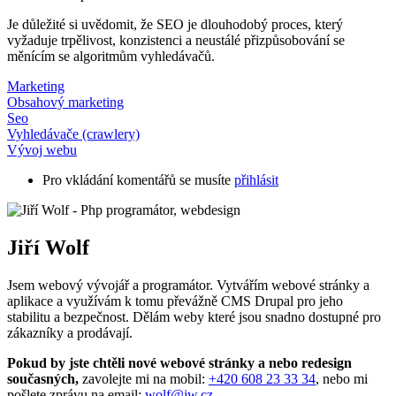
Je důležité si uvědomit, že SEO je dlouhodobý proces, který
vyžaduje trpělivost, konzistenci a neustálé přizpůsobování se
měnícím se algoritmům vyhledávačů.
Marketing
Obsahový marketing
Seo
Vyhledávače (crawlery)
Vývoj webu
Pro vkládání komentářů se musíte
přihlásit
Jiří Wolf
Jsem webový vývojář a programátor. Vytvářím webové stránky a
aplikace a využívám k tomu převážně CMS Drupal pro jeho
stabilitu a bezpečnost. Dělám weby které jsou snadno dostupné pro
zákazníky a prodávají.
Pokud by jste chtěli nové webové stránky a nebo redesign
současných,
zavolejte mi na mobil:
+420 608 23 33 34
, nebo mi
pošlete zprávu na email:
wolf@jw.cz
.