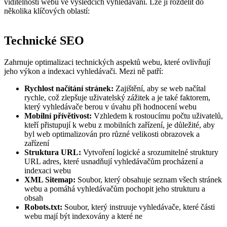
viditelnosti webu ve výsledcích vyhledávání. Lze ji rozdělit do
několika klíčových oblastí:
Technické SEO
Zahrnuje optimalizaci technických aspektů webu, které ovlivňují
jeho výkon a indexaci vyhledávači. Mezi ně patří:
Rychlost načítání stránek:
Zajištění, aby se web načítal
rychle, což zlepšuje uživatelský zážitek a je také faktorem,
který vyhledávače berou v úvahu při hodnocení webu
Mobilní přívětivost:
Vzhledem k rostoucímu počtu uživatelů,
kteří přistupují k webu z mobilních zařízení, je důležité, aby
byl web optimalizován pro různé velikosti obrazovek a
zařízení
Struktura URL:
Vytvoření logické a srozumitelné struktury
URL adres, které usnadňují vyhledávačům procházení a
indexaci webu
XML Sitemap:
Soubor, který obsahuje seznam všech stránek
webu a pomáhá vyhledávačům pochopit jeho strukturu a
obsah
Robots.txt:
Soubor, který instruuje vyhledávače, které části
webu mají být indexovány a které ne