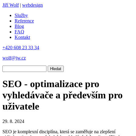
Jiří Wolf
|
webdesign
Služby
Reference
Blog
FAQ
Kontakt
+420 608 23 33 34
wolf@jw.cz
Hledat
SEO - optimalizace pro
vyhledávače a především pro
uživatele
29. 8. 2024
SEO je komplexní disciplína, která se zaměřuje na zlepšení