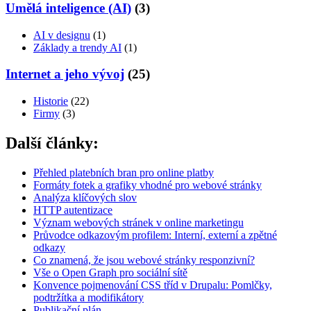
Umělá inteligence (AI)
(3)
AI v designu
(1)
Základy a trendy AI
(1)
Internet a jeho vývoj
(25)
Historie
(22)
Firmy
(3)
Další články:
Přehled platebních bran pro online platby
Formáty fotek a grafiky vhodné pro webové stránky
Analýza klíčových slov
HTTP autentizace
Význam webových stránek v online marketingu
Průvodce odkazovým profilem: Interní, externí a zpětné
odkazy
Co znamená, že jsou webové stránky responzivní?
Vše o Open Graph pro sociální sítě
Konvence pojmenování CSS tříd v Drupalu: Pomlčky,
podtržítka a modifikátory
Publikační plán