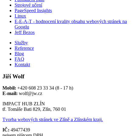
Strojové učení
PageSpeed Insights
Linux
E-E-A-T - hodnocení kvality obsahu webových stránek na
Googlu
Jeff Bezos
Služby
Reference
Blog
FAQ
Kontakt
Jiří Wolf
Mobil:
+420 608 23 33 34 (8 - 17 h)
E-mail:
wolf@jw.cz
IMPACT HUB ZLÍN
tř. Tomáše Bati 829, Zlín, 760 01
Tvorba webových stránek ve Zlíně a Zlínském kraji.
IČ:
49477439
nejsem plátcem DPH