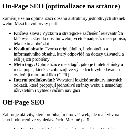
On-Page SEO (optimalizace na stránce)
Zaměřuje se na optimalizaci obsahu a struktury jednotlivých stránek
webu. Mezi hlavní prvky patří:
Klíčová slova:
Výzkum a strategické začlenění relevantních
klíčových slov do obsahu webu, včetně nadpisů, meta popisů,
těla textu a obrázků
Kvalitní obsah:
Tvorba originálního, hodnotného a
informativního obsahu, který odpovídá na dotazy uživatelů a
řeší jejich problémy
Meta tagy:
Optimalizace meta tagů, jako je titulek stránky a
meta popis, které se zobrazují ve výsledcích vyhledávání a
ovlivňují míru prokliku (CTR)
Interní prolinkování:
Vytváření logické struktury interních
odkazů, které propojují jednotlivé stránky webu a usnadňují
uživatelům i vyhledávačům navigaci
Off-Page SEO
Zahrnuje aktivity, které probíhají mimo váš web, ale mají vliv na
jeho hodnocení ve vyhledávačích. Mezi ně patří: