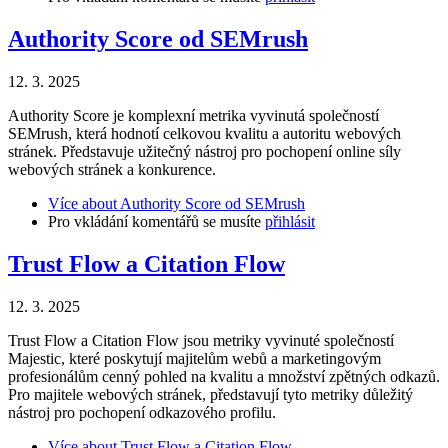
Authority Score od SEMrush
12. 3. 2025
Authority Score je komplexní metrika vyvinutá společností
SEMrush, která hodnotí celkovou kvalitu a autoritu webových
stránek. Představuje užitečný nástroj pro pochopení online síly
webových stránek a konkurence.
Více
about Authority Score od SEMrush
Pro vkládání komentářů se musíte
přihlásit
Trust Flow a Citation Flow
12. 3. 2025
Trust Flow a Citation Flow jsou metriky vyvinuté společností
Majestic, které poskytují majitelům webů a marketingovým
profesionálům cenný pohled na kvalitu a množství zpětných odkazů.
Pro majitele webových stránek, představují tyto metriky důležitý
nástroj pro pochopení odkazového profilu.
Více
about Trust Flow a Citation Flow