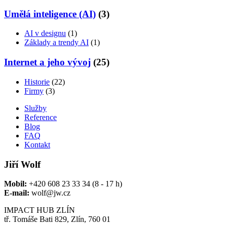
Umělá inteligence (AI)
(3)
AI v designu
(1)
Základy a trendy AI
(1)
Internet a jeho vývoj
(25)
Historie
(22)
Firmy
(3)
Služby
Reference
Blog
FAQ
Kontakt
Jiří Wolf
Mobil:
+420 608 23 33 34 (8 - 17 h)
E-mail:
wolf@jw.cz
IMPACT HUB ZLÍN
tř. Tomáše Bati 829, Zlín, 760 01