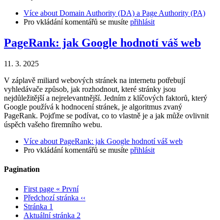
Více
about Domain Authority (DA) a Page Authority (PA)
Pro vkládání komentářů se musíte
přihlásit
PageRank: jak Google hodnotí váš web
11. 3. 2025
V záplavě miliard webových stránek na internetu potřebují
vyhledávače způsob, jak rozhodnout, které stránky jsou
nejdůležitější a nejrelevantnější. Jedním z klíčových faktorů, který
Google používá k hodnocení stránek, je algoritmus zvaný
PageRank. Pojďme se podívat, co to vlastně je a jak může ovlivnit
úspěch vašeho firemního webu.
Více
about PageRank: jak Google hodnotí váš web
Pro vkládání komentářů se musíte
přihlásit
Pagination
First page
« První
Předchozí stránka
‹‹
Stránka
1
Aktuální stránka
2