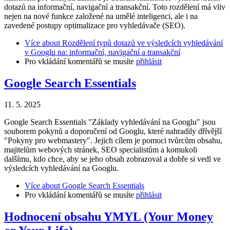
dotazů na informační, navigační a transakční. Toto rozdělení má vliv
nejen na nové funkce založené na umělé inteligenci, ale i na
zavedené postupy optimalizace pro vyhledávače (SEO).
Více
about Rozdělení typů dotazů ve výsledcích vyhledávání
v Googlu na: informační, navigační a transakční
Pro vkládání komentářů se musíte
přihlásit
Google Search Essentials
11. 5. 2025
Google Search Essentials "Základy vyhledávání na Googlu" jsou
souborem pokynů a doporučení od Googlu, které nahradily dřívější
"Pokyny pro webmastery". Jejich cílem je pomoci tvůrcům obsahu,
majitelům webových stránek, SEO specialistům a komukoli
dalšímu, kdo chce, aby se jeho obsah zobrazoval a dobře si vedl ve
výsledcích vyhledávání na Googlu.
Více
about Google Search Essentials
Pro vkládání komentářů se musíte
přihlásit
Hodnocení obsahu YMYL (Your Money