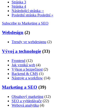
Stránka
3
Stránka
4
Následující stránka
››
Poslední stránka
Poslední »
Subscribe to Marketing a SEO
Webdesign
(2)
Trendy ve webdesignu
(2)
Vývoj a technologie
(33)
Frontend
(12)
Jak vzniká web
(4)
Výkon a bezpečnost
(2)
Backend & CMS
(1)
Nástroje a workflow
(14)
Marketing a SEO
(39)
Obsahový marketing
(12)
SEO a vyhledávače
(22)
Webová analytika
(4)