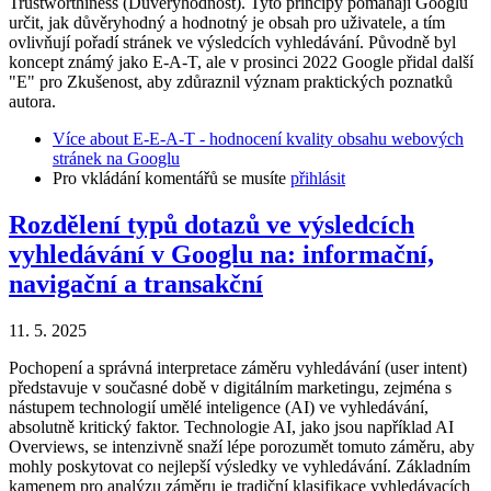
Trustworthiness (Důvěryhodnost). Tyto principy pomáhají Googlu
určit, jak důvěryhodný a hodnotný je obsah pro uživatele, a tím
ovlivňují pořadí stránek ve výsledcích vyhledávání. Původně byl
koncept známý jako E-A-T, ale v prosinci 2022 Google přidal další
"E" pro Zkušenost, aby zdůraznil význam praktických poznatků
autora.
Více
about E-E-A-T - hodnocení kvality obsahu webových
stránek na Googlu
Pro vkládání komentářů se musíte
přihlásit
Rozdělení typů dotazů ve výsledcích
vyhledávání v Googlu na: informační,
navigační a transakční
11. 5. 2025
Pochopení a správná interpretace záměru vyhledávání (user intent)
představuje v současné době v digitálním marketingu, zejména s
nástupem technologií umělé inteligence (AI) ve vyhledávání,
absolutně kritický faktor. Technologie AI, jako jsou například AI
Overviews, se intenzivně snaží lépe porozumět tomuto záměru, aby
mohly poskytovat co nejlepší výsledky ve vyhledávání. Základním
kamenem pro analýzu záměru je tradiční klasifikace vyhledávacích