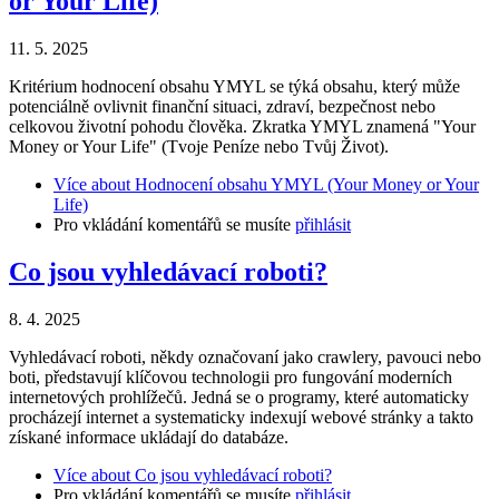
or Your Life)
11. 5. 2025
Kritérium hodnocení obsahu YMYL se týká obsahu, který může
potenciálně ovlivnit finanční situaci, zdraví, bezpečnost nebo
celkovou životní pohodu člověka. Zkratka YMYL znamená "Your
Money or Your Life" (Tvoje Peníze nebo Tvůj Život).
Více
about Hodnocení obsahu YMYL (Your Money or Your
Life)
Pro vkládání komentářů se musíte
přihlásit
Co jsou vyhledávací roboti?
8. 4. 2025
Vyhledávací roboti, někdy označovaní jako crawlery, pavouci nebo
boti, představují klíčovou technologii pro fungování moderních
internetových prohlížečů. Jedná se o programy, které automaticky
procházejí internet a systematicky indexují webové stránky a takto
získané informace ukládají do databáze.
Více
about Co jsou vyhledávací roboti?
Pro vkládání komentářů se musíte
přihlásit